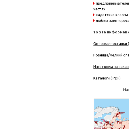
предпринимателей
частях
кадетские классы
любых заинтересо
то эта информаци
Оптовые поставки (
Розница/мелкий опт
Изготовим на заказ
Каталоги (.PDF)
На