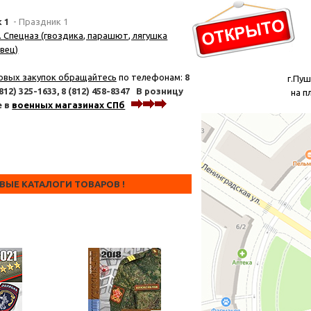
к 1
- Праздник 1
. Спецназ (гвоздика, парашют, лягушка
вец)
овых закупок обращайтесь
по телефонам:
8
г.Пуш
(812) 325-1633,
8 (812) 458-8347
В розницу
на п
е в
военных магазинах СПб
тел. 6
ОВЫЕ КАТАЛОГИ ТОВАРОВ !