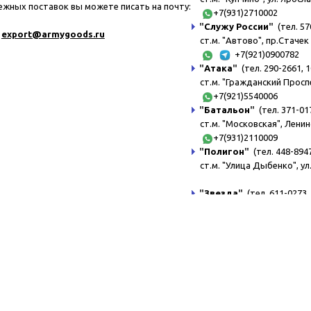
ежных поставок вы можете писать на почту:
+7(931)2710002
"
Служу России
"
(тел. 57
export@a
rmygoods.ru
ст.м. "Автово", пр.Стачек 
+7(921)0900782
"
Атака
"
(тел. 290-2661, 1
ст.м. "Гражданский Просп
+7(921)5540006
"
Батальон
"
(тел. 371-017
ст.м. "Московская", Ленин
+7(931)2110009
"
Полигон
"
(тел. 448-8947
ст.м. "Улица Дыбенко", ул
"
Звезда
"
(тел. 611-0273, 
ст.м. "Беговая", ул.Турист
"
Курсант
"
(тел. 611-0972,
ст.м. "Пл.Ленина", ул.Ака
+7(921)6380003
"
Комендант
"
(тел. 329-8
ст.м. "Комендантский пр."