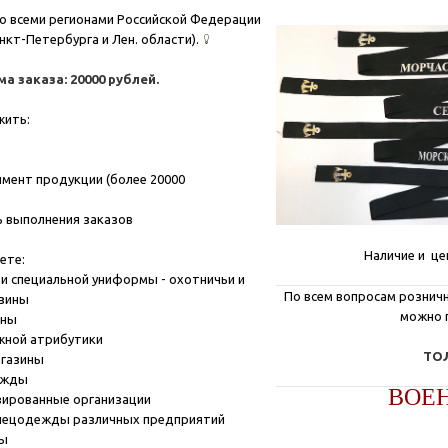
о всеми регионами Российской Федерации
нкт-Петербурга и Лен. области).
 заказа: 20000 рублей.
жить:
мент продукции (более 20000
 выполнения заказов
Наличие и це
ете:
и специальной униформы - охотничьи и
По всем вопросам розничн
азины
можно 
ины
жной атрибутики
ТОЛ
агазины
ежды
ВОЕ
зированные организации
пецодежды различных предприятий
ны