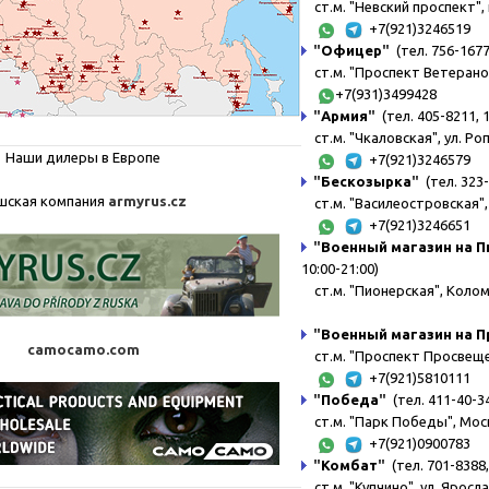
ст.м. "Невский проспект", 
+7(921)3246519
"
Офицер
"
(тел. 756-1677,
ст.м. "Проспект Ветерано
+7(931)3499428
"
Армия
"
(тел. 405-8211, 
ст.м. "Чкаловская", ул. Ро
Наши дилеры в Европе
+7(921)3246579
"
Бескозырка
"
(тел. 323
шская компания
armyrus.cz
ст.м. "Василеостровская", 
+7(921)3246651
"
Военный магазин на 
10:00-21:00)
ст.м. "Пионерская", Коломя
"
Военный магазин на 
camocamo.com
ст.м. "Проспект Просвещени
+7(921)5810111
"
Победа
"
(тел. 411-40-34
ст.м. "Парк Победы", Моск
+7(921)0900783
"
Комбат
"
(тел. 701-8388,
ст.м. "Купчино", ул. Яросл