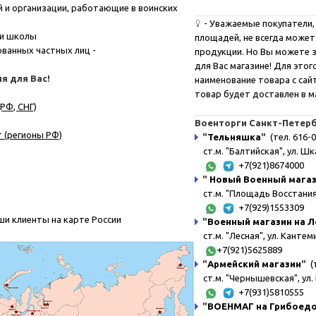
 и организации, работающие в воинских
-
Уважаемые покупатели, 
 и школы
площадей, не всегда может
ванных частных лиц -
продукции. Но Вы можете з
для Вас магазине! Для это
я для Вас!
наименование товара с сайта
товар будет доставлен в м
РФ, СНГ)
Военторги Санкт-Петерб
 (регионы РФ)
"
Тельняшка
"
(тел. 616-0
ст.м. "Балтийская", ул. Шк
+7(921)8674000
"
Новый Военный мага
ст.м. "Площадь Восстания"
+7(929)1553309
ши клиенты на карте России
"
Военный магазин на Л
ст.м. "Лесная", ул. Канте
+7(921)5625889
"
Армейский магазин
"
(т
ст.м. "Чернышевская", ул. 
+7(931)5810555
"
ВОЕНМАГ на Грибоед