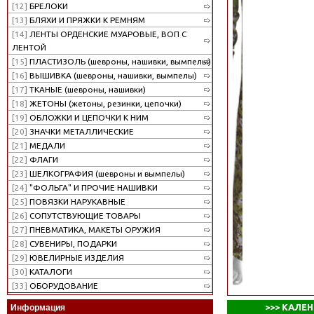
[12]
БРЕЛОКИ
[13]
БЛЯХИ И ПРЯЖКИ К РЕМНЯМ
[14]
ЛЕНТЫ ОРДЕНСКИЕ МУАРОВЫЕ, ВОП С
ЛЕНТОЙ
[15]
ПЛАСТИЗОЛЬ (шевроны, нашивки, вымпелы)
[16]
ВЫШИВКА (шевроны, нашивки, вымпелы)
[17]
ТКАНЫЕ (шевроны, нашивки)
[18]
ЖЕТОНЫ (жетоны, резинки, цепочки)
[19]
ОБЛОЖКИ И ЦЕПОЧКИ К НИМ
[20]
ЗНАЧКИ МЕТАЛЛИЧЕСКИЕ
[21]
МЕДАЛИ
[22]
ФЛАГИ
[23]
ШЕЛКОГРАФИЯ (шевроны и вымпелы)
[24]
"ФОЛЬГА" И ПРОЧИЕ НАШИВКИ
[25]
ПОВЯЗКИ НАРУКАВНЫЕ
[26]
СОПУТСТВУЮЩИЕ ТОВАРЫ
[27]
ПНЕВМАТИКА, МАКЕТЫ ОРУЖИЯ
[28]
СУВЕНИРЫ, ПОДАРКИ
[29]
ЮВЕЛИРНЫЕ ИЗДЕЛИЯ
[30]
КАТАЛОГИ
[33]
ОБОРУДОВАНИЕ
>>>
КАЛЕН
Информация