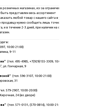
в розничных магазинах, из-за ограниченных
 быть представлен весь ассортимент
аказать любой товар с нашего сайта в удобном
го продавцу нужно сообщить лишь точное
, и в течение 2-3 дней, при наличии на складе,
агазин.
урга:
097, 10:00-21:00)
апина, 9-11
зин
"
(тел. 495-4985, +7(929)155-3309, 10:00-21:00)
, ул. Гончарная, 9
есной
"
(тел. 596-3107, 10:00-21:00)
мировская, 31
ел. 579-2907, 10:00-20:00)
Кирочная, 24 (во дворе)
ова
"
(тел. 571-0131, (570-0814), 10:00-21:00)