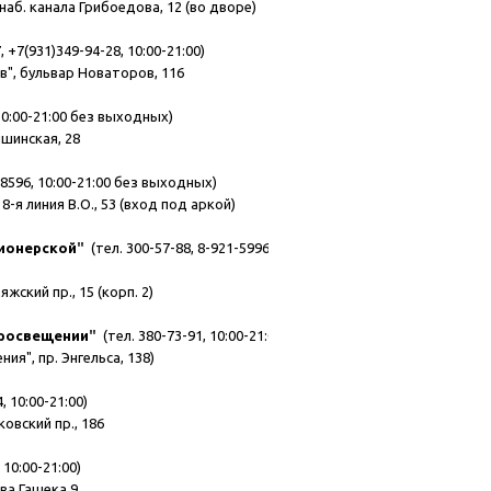
наб. канала Грибоедова, 12 (во дворе)
 +7(931)349-94-28, 10:00-21:00)
в", бульвар Новаторов, 116
10:00-21:00 без выходных)
пшинская, 28
-8596, 10:00-21:00 без выходных)
8-я линия В.О., 53 (вход под аркой)
Пионерской
"
(тел. 300-57-88, 8-921-5996947,
жский пр., 15 (корп. 2)
Просвещении
"
(тел. 380-73-91, 10:00-21:00)
я", пр. Энгельса, 138)
, 10:00-21:00)
овский пр., 186
 10:00-21:00)
ава Гашека 9