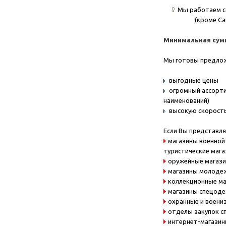
Мы работаем с
(кроме Са
Минимальная сумма
Мы готовы предло
выгодные цены
огромный ассорти
наименований)
высокую скорость
Если Вы представля
магазины военной 
туристические маг
оружейные магаз
магазины молоде
коллекционные м
магазины спецод
охранные и воени
отделы закупок с
интернет-магази