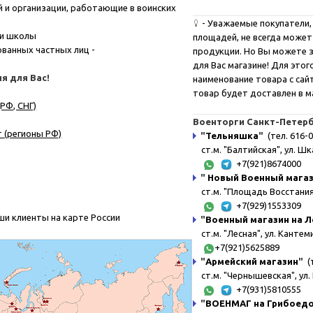
 и организации, работающие в воинских
-
Уважаемые покупатели, 
 и школы
площадей, не всегда может
ванных частных лиц -
продукции. Но Вы можете з
для Вас магазине! Для это
я для Вас!
наименование товара с сайта
товар будет доставлен в м
РФ, СНГ)
Военторги Санкт-Петерб
 (регионы РФ)
"
Тельняшка
"
(тел. 616-0
ст.м. "Балтийская", ул. Шк
+7(921)8674000
"
Новый Военный мага
ст.м. "Площадь Восстания"
+7(929)1553309
ши клиенты на карте России
"
Военный магазин на Л
ст.м. "Лесная", ул. Канте
+7(921)5625889
"
Армейский магазин
"
(т
ст.м. "Чернышевская", ул. 
+7(931)5810555
"
ВОЕНМАГ на Грибоед