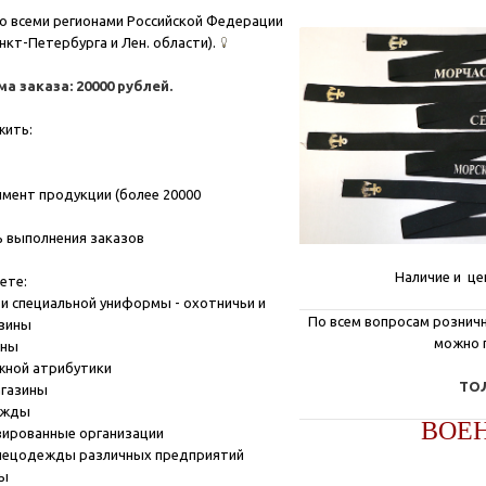
о всеми регионами Российской Федерации
нкт-Петербурга и Лен. области).
 заказа: 20000 рублей.
жить:
мент продукции (более 20000
 выполнения заказов
Наличие и це
ете:
и специальной униформы - охотничьи и
По всем вопросам розничн
азины
можно 
ины
жной атрибутики
ТОЛ
агазины
ежды
ВОЕ
зированные организации
пецодежды различных предприятий
ны