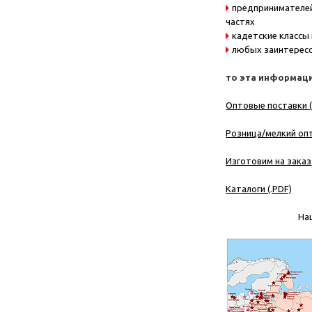
предпринимателей
частях
кадетские классы
любых заинтересо
то эта информаци
Оптовые поставки (
Розница/мелкий опт
Изготовим на заказ
Каталоги (.PDF)
На