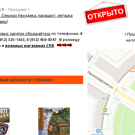
к 1
- Праздник 1
. Спецназ (гвоздика, парашют, лягушка
вец)
овых закупок обращайтесь
по телефонам:
8
г.Пуш
(812) 325-1633,
8 (812) 458-8347
В розницу
на п
е в
военных магазинах СПб
тел. 6
ОВЫЕ КАТАЛОГИ ТОВАРОВ !