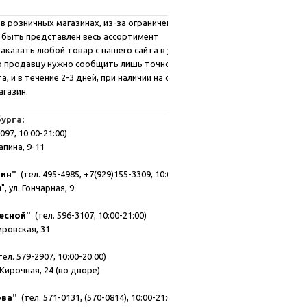
в розничных магазинах, из-за ограниченных
 быть представлен весь ассортимент
аказать любой товар с нашего сайта в удобном
го продавцу нужно сообщить лишь точное
, и в течение 2-3 дней, при наличии на складе,
агазин.
урга:
097, 10:00-21:00)
апина, 9-11
зин
"
(тел. 495-4985, +7(929)155-3309, 10:00-21:00)
, ул. Гончарная, 9
есной
"
(тел. 596-3107, 10:00-21:00)
мировская, 31
ел. 579-2907, 10:00-20:00)
Кирочная, 24 (во дворе)
ова
"
(тел. 571-0131, (570-0814), 10:00-21:00)