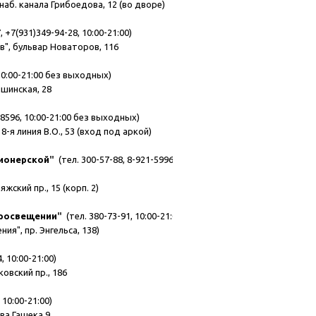
наб. канала Грибоедова, 12 (во дворе)
 +7(931)349-94-28, 10:00-21:00)
в", бульвар Новаторов, 116
10:00-21:00 без выходных)
пшинская, 28
-8596, 10:00-21:00 без выходных)
8-я линия В.О., 53 (вход под аркой)
Пионерской
"
(тел. 300-57-88, 8-921-5996947,
жский пр., 15 (корп. 2)
Просвещении
"
(тел. 380-73-91, 10:00-21:00)
я", пр. Энгельса, 138)
, 10:00-21:00)
овский пр., 186
 10:00-21:00)
ава Гашека 9