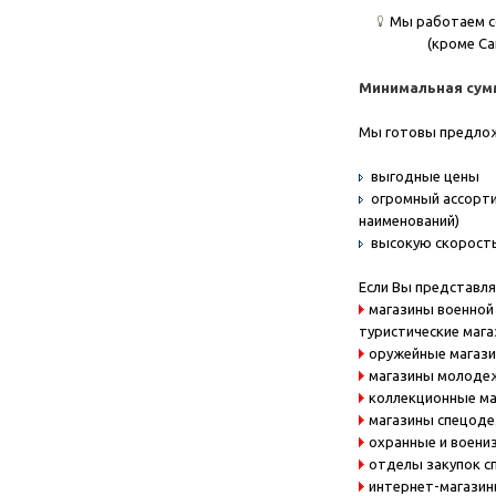
Мы работаем с
(кроме Са
Минимальная сумма
Мы готовы предло
выгодные цены
огромный ассорти
наименований)
высокую скорость
Если Вы представля
магазины военной 
туристические маг
оружейные магаз
магазины молоде
коллекционные м
магазины спецод
охранные и воени
отделы закупок с
интернет-магази