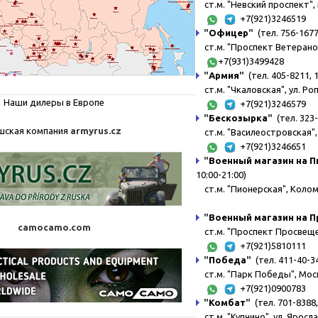
ст.м. "Невский проспект", 
+7(921)3246519
"
Офицер
"
(тел. 756-1677,
ст.м. "Проспект Ветерано
+7(931)3499428
"
Армия
"
(тел. 405-8211, 
ст.м. "Чкаловская", ул. Ро
Наши дилеры в Европе
+7(921)3246579
"
Бескозырка
"
(тел. 323
шская компания
armyrus.cz
ст.м. "Василеостровская", 
+7(921)3246651
"
Военный магазин на 
10:00-21:00)
ст.м. "Пионерская", Коломя
"
Военный магазин на 
camocamo.com
ст.м. "Проспект Просвещени
+7(921)5810111
"
Победа
"
(тел. 411-40-34
ст.м. "Парк Победы", Моск
+7(921)0900783
"
Комбат
"
(тел. 701-8388,
ст.м. "Купчино", ул. Яросл