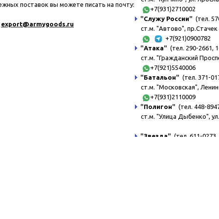
ежных поставок вы можете писать на почту:
+7(931)2710002
"
Служу России
"
(тел. 57
export@a
rmygoods.ru
ст.м. "Автово", пр.Стачек 
+7(921)0900782
"
Атака
"
(тел. 290-2661, 1
ст.м. "Гражданский Просп
+7(921)5540006
"
Батальон
"
(тел. 371-017
ст.м. "Московская", Ленин
+7(931)2110009
"
Полигон
"
(тел. 448-8947
ст.м. "Улица Дыбенко", ул
"
Звезда
"
(тел. 611-0273, 
ст.м. "Беговая", ул.Турист
"
Курсант
"
(тел. 611-0972,
ст.м. "Пл.Ленина", ул.Ака
+7(921)6380003
"
Комендант
"
(тел. 329-8
ст.м. "Комендантский пр."