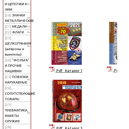
И ЦЕПОЧКИ К
НИМ
[20]
ЗНАЧКИ
МЕТАЛЛИЧЕСКИЕ
[21]
МЕДАЛИ
[22]
ФЛАГИ
[23]
ШЕЛКОГРАФИЯ
(шевроны и
вымпелы)
[24]
"ФОЛЬГА"
И ПРОЧИЕ
.Pdf Кат
.Pdf Каталог 1
НАШИВКИ
[25]
ПОВЯЗКИ
НАРУКАВНЫЕ
[26]
СОПУТСТВУЮЩИЕ
ТОВАРЫ
[27]
ПНЕВМАТИКА,
МАКЕТЫ
ОРУЖИЯ
[28]
.Pdf Каталог 3