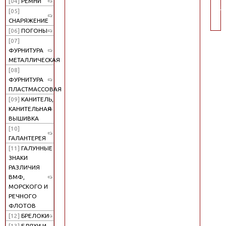
[04]
РЕМНИ
по
[05]
СНАРЯЖЕНИЕ
[06]
ПОГОНЫ
[07]
ФУРНИТУРА
МЕТАЛЛИЧЕСКАЯ
[08]
ФУРНИТУРА
ПЛАСТМАССОВАЯ
[09]
КАНИТЕЛЬ,
КАНИТЕЛЬНАЯ
ВЫШИВКА
[10]
ГАЛАНТЕРЕЯ
[11]
ГАЛУННЫЕ
ЗНАКИ
РАЗЛИЧИЯ
ВМФ,
МОРСКОГО И
РЕЧНОГО
ФЛОТОВ
[12]
БРЕЛОКИ
[13]
БЛЯХИ И