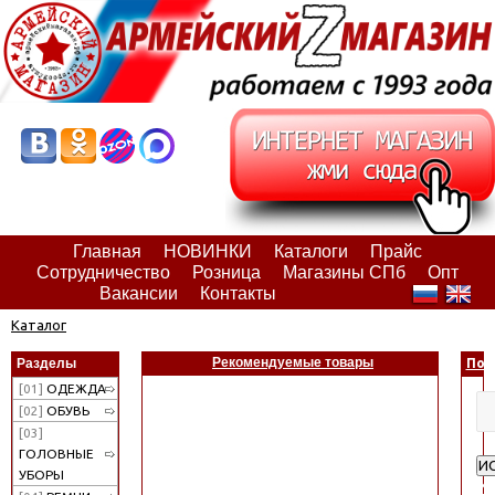
Главная
НОВИНКИ
Каталоги
Прайс
Сотрудничество
Розница
Магазины СПб
Опт
Вакансии
Контакты
Каталог
Рекомендуемые товары
Разделы
Пои
[01]
ОДЕЖДА
[02]
ОБУВЬ
[03]
ГОЛОВНЫЕ
И
УБОРЫ
Ра