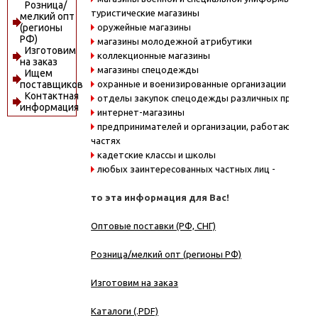
Розница/
туристические магазины
мелкий опт
оружейные магазины
(регионы
РФ)
магазины молодежной атрибутики
Изготовим
коллекционные магазины
на заказ
магазины спецодежды
Ищем
охранные и военизированные организации
поставщиков
Контактная
отделы закупок спецодежды различных предпри
информация
интернет-магазины
предпринимателей и организации, работающие в
частях
кадетские классы и школы
любых заинтересованных частных лиц -
то эта информация для Вас!
Оптовые поставки (РФ, СНГ)
Розница/мелкий опт (регионы РФ)
Изготовим на заказ
Каталоги (.PDF)