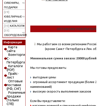
СУВЕНИРЫ,
ПОДАРКИ
[29]
ЮВЕЛИРНЫЕ
ИЗДЕЛИЯ
[30]
КАТАЛОГИ
ОПТОВОМУ ПОКУПАТЕЛЮ
[33]
ОБОРУДОВАНИЕ
Информация
Мы работаем со всеми регионами Российской
Карта
(кроме Санкт-Петербурга и Лен. области)
сайта
Военторги
Минимальная сумма заказа: 20000 рублей.
С-
Петербурга
Каталоги
Мы готовы предложить:
(PDF)
Прайс-
выгодные цены
лист
Оптовые
огромный ассортимент продукции (более 20000
поставки
наименований)
(РФ, СНГ)
высокую скорость выполнения заказов
Розничные
продажи
(только
Если Вы представляете:
СПб)
магазины военной и специальной униформы - охо