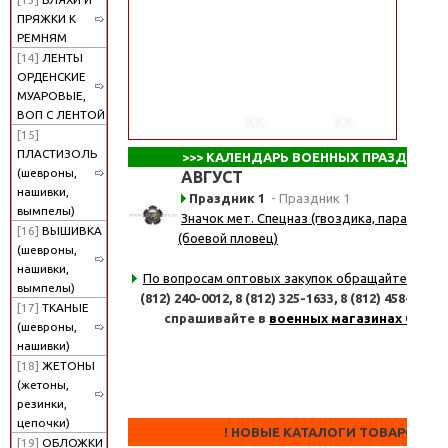
ПРЯЖКИ К
РЕМНЯМ
[14]
ЛЕНТЫ
ОРДЕНСКИЕ
МУАРОВЫЕ,
ВОП С ЛЕНТОЙ
[15]
ПЛАСТИЗОЛЬ
>>>
КАЛЕНДАРЬ ВОЕННЫХ ПРАЗДНИКО
(шевроны,
АВГУСТ
нашивки,
Праздник 1
- Праздник 1
вымпелы)
Значок мет. Спецназ (гвоздика, парашют, 
[16]
ВЫШИВКА
(боевой пловец)
(шевроны,
нашивки,
По вопросам оптовых закупок обращайтесь
по 
вымпелы)
(812) 240-0012,
8 (812) 325-1633,
8 (812) 458-8347
[17]
ТКАНЫЕ
спрашивайте в
военных магазинах СПб
(шевроны,
нашивки)
[18]
ЖЕТОНЫ
(жетоны,
резинки,
цепочки)
! НОВЫЕ КАТАЛОГИ ТОВАРОВ !
[19]
ОБЛОЖКИ