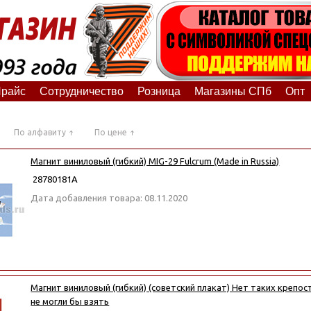
райс
Сотрудничество
Розница
Магазины СПб
Опт
По алфавиту
По цене
Магнит виниловый (гибкий) MIG-29 Fulcrum (Made in Russia)
28780181А
Дата добавления товара: 08.11.2020
Магнит виниловый (гибкий) (советский плакат) Нет таких крепо
не могли бы взять