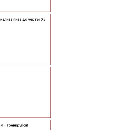
 налива пива до черты 0,5
м - тренируйся!