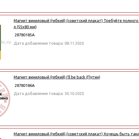
Магнит виниловый (гибкий) (советский плакат) Требуйте полного
л (55x80 мм)
28780185А
Дата добавления товара: 08.11.2020
Магнит виниловый (гибкий) I'll be back (Путин)
28780186А
Дата добавления товара: 30.10.2020
Магнит виниловый (гибкий) (советский плакат) Хочешь быть таки