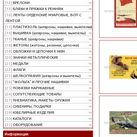
[12]
БРЕЛОКИ
[13]
БЛЯХИ И ПРЯЖКИ К РЕМНЯМ
[14]
ЛЕНТЫ ОРДЕНСКИЕ МУАРОВЫЕ, ВОП С
ЛЕНТОЙ
[15]
ПЛАСТИЗОЛЬ (шевроны, нашивки, вымпелы)
[16]
ВЫШИВКА (шевроны, нашивки, вымпелы)
[17]
ТКАНЫЕ (шевроны, нашивки)
[18]
ЖЕТОНЫ (жетоны, резинки, цепочки)
[19]
ОБЛОЖКИ И ЦЕПОЧКИ К НИМ
[20]
ЗНАЧКИ МЕТАЛЛИЧЕСКИЕ
[21]
МЕДАЛИ
[22]
ФЛАГИ
[23]
ШЕЛКОГРАФИЯ (шевроны и вымпелы)
[24]
"ФОЛЬГА" И ПРОЧИЕ НАШИВКИ
[25]
ПОВЯЗКИ НАРУКАВНЫЕ
[26]
СОПУТСТВУЮЩИЕ ТОВАРЫ
[27]
ПНЕВМАТИКА, МАКЕТЫ ОРУЖИЯ
[28]
СУВЕНИРЫ, ПОДАРКИ
[29]
ЮВЕЛИРНЫЕ ИЗДЕЛИЯ
[30]
КАТАЛОГИ
[33]
ОБОРУДОВАНИЕ
Информация