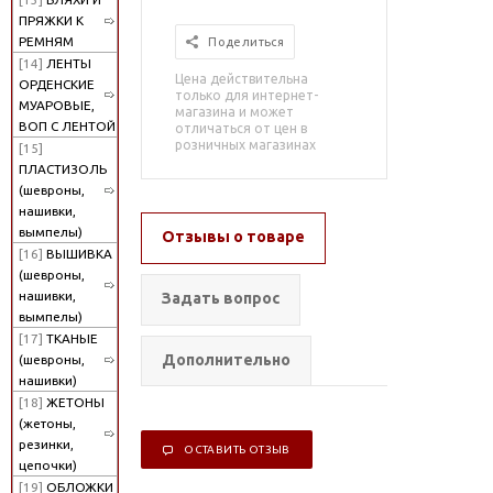
ПРЯЖКИ К
РЕМНЯМ
Поделиться
[14]
ЛЕНТЫ
Цена действительна
ОРДЕНСКИЕ
только для интернет-
МУАРОВЫЕ,
магазина и может
ВОП С ЛЕНТОЙ
отличаться от цен в
розничных магазинах
[15]
ПЛАСТИЗОЛЬ
(шевроны,
нашивки,
вымпелы)
Отзывы о товаре
[16]
ВЫШИВКА
(шевроны,
нашивки,
Задать вопрос
вымпелы)
[17]
ТКАНЫЕ
Дополнительно
(шевроны,
нашивки)
[18]
ЖЕТОНЫ
(жетоны,
резинки,
ОСТАВИТЬ ОТЗЫВ
цепочки)
[19]
ОБЛОЖКИ