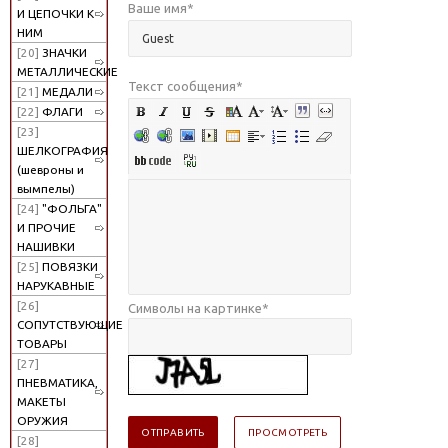
Ваше имя
*
И ЦЕПОЧКИ К
НИМ
[20]
ЗНАЧКИ
МЕТАЛЛИЧЕСКИЕ
Текст сообщения
*
[21]
МЕДАЛИ
[22]
ФЛАГИ
[23]
ШЕЛКОГРАФИЯ
(шевроны и
вымпелы)
[24]
"ФОЛЬГА"
И ПРОЧИЕ
НАШИВКИ
[25]
ПОВЯЗКИ
НАРУКАВНЫЕ
[26]
Символы на картинке
*
СОПУТСТВУЮЩИЕ
ТОВАРЫ
[27]
ПНЕВМАТИКА,
МАКЕТЫ
ОРУЖИЯ
[28]