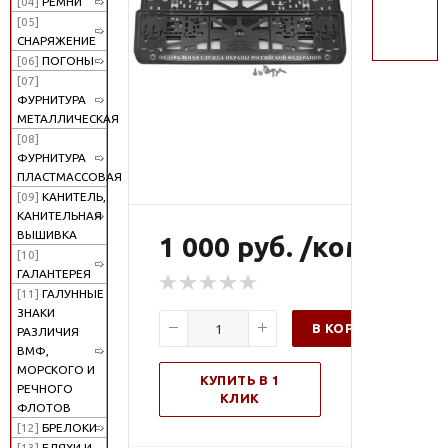
[04]
РЕМНИ
поиск
[05]
СНАРЯЖЕНИЕ
[06]
ПОГОНЫ
[07]
ФУРНИТУРА
МЕТАЛЛИЧЕСКАЯ
[08]
ФУРНИТУРА
ПЛАСТМАССОВАЯ
[09]
КАНИТЕЛЬ,
КАНИТЕЛЬНАЯ
ВЫШИВКА
1 000 руб. /компл
[10]
ГАЛАНТЕРЕЯ
[11]
ГАЛУННЫЕ
ЗНАКИ
В КОРЗИНУ
РАЗЛИЧИЯ
ВМФ,
МОРСКОГО И
КУПИТЬ В 1
РЕЧНОГО
КЛИК
ФЛОТОВ
[12]
БРЕЛОКИ
[13]
БЛЯХИ И