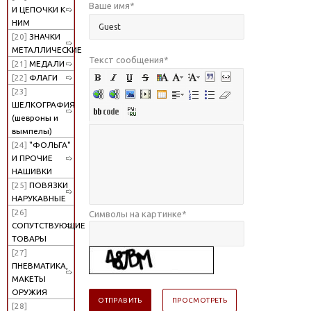
Ваше имя
*
И ЦЕПОЧКИ К
НИМ
[20]
ЗНАЧКИ
МЕТАЛЛИЧЕСКИЕ
Текст сообщения
*
[21]
МЕДАЛИ
[22]
ФЛАГИ
[23]
ШЕЛКОГРАФИЯ
(шевроны и
вымпелы)
[24]
"ФОЛЬГА"
И ПРОЧИЕ
НАШИВКИ
[25]
ПОВЯЗКИ
НАРУКАВНЫЕ
[26]
Символы на картинке
*
СОПУТСТВУЮЩИЕ
ТОВАРЫ
[27]
ПНЕВМАТИКА,
МАКЕТЫ
ОРУЖИЯ
[28]