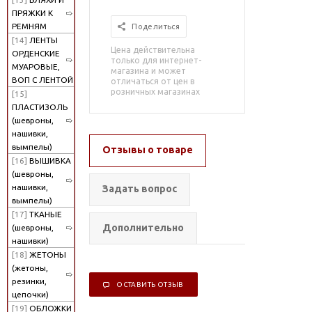
ПРЯЖКИ К
РЕМНЯМ
Поделиться
[14]
ЛЕНТЫ
Цена действительна
ОРДЕНСКИЕ
только для интернет-
МУАРОВЫЕ,
магазина и может
ВОП С ЛЕНТОЙ
отличаться от цен в
розничных магазинах
[15]
ПЛАСТИЗОЛЬ
(шевроны,
нашивки,
вымпелы)
Отзывы о товаре
[16]
ВЫШИВКА
(шевроны,
нашивки,
Задать вопрос
вымпелы)
[17]
ТКАНЫЕ
Дополнительно
(шевроны,
нашивки)
[18]
ЖЕТОНЫ
(жетоны,
резинки,
ОСТАВИТЬ ОТЗЫВ
цепочки)
[19]
ОБЛОЖКИ