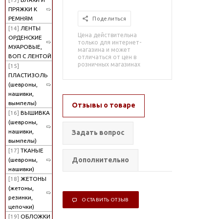
ПРЯЖКИ К
РЕМНЯМ
Поделиться
[14]
ЛЕНТЫ
Цена действительна
ОРДЕНСКИЕ
только для интернет-
МУАРОВЫЕ,
магазина и может
ВОП С ЛЕНТОЙ
отличаться от цен в
розничных магазинах
[15]
ПЛАСТИЗОЛЬ
(шевроны,
нашивки,
вымпелы)
Отзывы о товаре
[16]
ВЫШИВКА
(шевроны,
нашивки,
Задать вопрос
вымпелы)
[17]
ТКАНЫЕ
Дополнительно
(шевроны,
нашивки)
[18]
ЖЕТОНЫ
(жетоны,
резинки,
ОСТАВИТЬ ОТЗЫВ
цепочки)
[19]
ОБЛОЖКИ