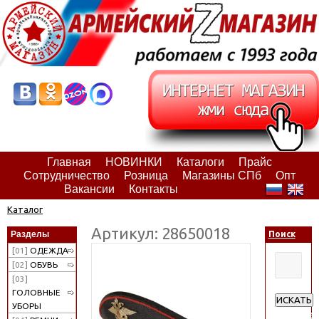
Главная
НОВИНКИ
Каталоги
Прайс
Сотрудничество
Розница
Магазины СПб
Опт
Вакансии
Контакты
Каталог
Артикул: 28650018
Разделы
Поиск
[01]
ОДЕЖДА
[02]
ОБУВЬ
[03]
ГОЛОВНЫЕ
ИСКАТЬ
УБОРЫ
Расширен