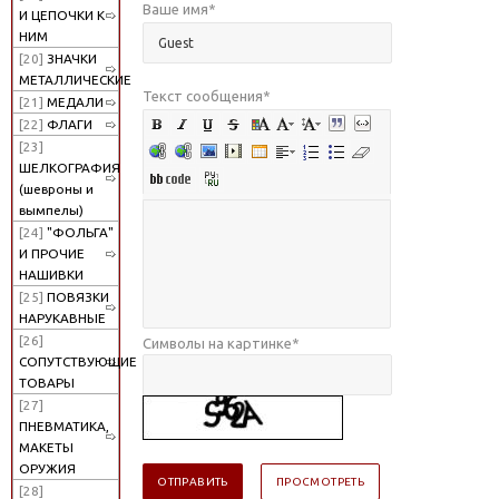
Ваше имя
*
И ЦЕПОЧКИ К
НИМ
[20]
ЗНАЧКИ
МЕТАЛЛИЧЕСКИЕ
Текст сообщения
*
[21]
МЕДАЛИ
[22]
ФЛАГИ
[23]
ШЕЛКОГРАФИЯ
(шевроны и
вымпелы)
[24]
"ФОЛЬГА"
И ПРОЧИЕ
НАШИВКИ
[25]
ПОВЯЗКИ
НАРУКАВНЫЕ
[26]
Символы на картинке
*
СОПУТСТВУЮЩИЕ
ТОВАРЫ
[27]
ПНЕВМАТИКА,
МАКЕТЫ
ОРУЖИЯ
[28]