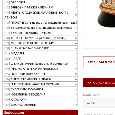
[12]
БРЕЛОКИ
[13]
БЛЯХИ И ПРЯЖКИ К РЕМНЯМ
[14]
ЛЕНТЫ ОРДЕНСКИЕ МУАРОВЫЕ, ВОП С
ЛЕНТОЙ
[15]
ПЛАСТИЗОЛЬ (шевроны, нашивки, вымпелы)
[16]
ВЫШИВКА (шевроны, нашивки, вымпелы)
[17]
ТКАНЫЕ (шевроны, нашивки)
[18]
ЖЕТОНЫ (жетоны, резинки, цепочки)
[19]
ОБЛОЖКИ И ЦЕПОЧКИ К НИМ
[20]
ЗНАЧКИ МЕТАЛЛИЧЕСКИЕ
[21]
МЕДАЛИ
[22]
ФЛАГИ
Отзывы о тов
[23]
ШЕЛКОГРАФИЯ (шевроны и вымпелы)
[24]
"ФОЛЬГА" И ПРОЧИЕ НАШИВКИ
[25]
ПОВЯЗКИ НАРУКАВНЫЕ
[26]
СОПУТСТВУЮЩИЕ ТОВАРЫ
ОСТАВИТЬ ОТЗ
[27]
ПНЕВМАТИКА, МАКЕТЫ ОРУЖИЯ
[28]
СУВЕНИРЫ, ПОДАРКИ
[29]
ЮВЕЛИРНЫЕ ИЗДЕЛИЯ
Ваше имя
*
[30]
КАТАЛОГИ
[33]
ОБОРУДОВАНИЕ
Информация
Текст сообщения
*