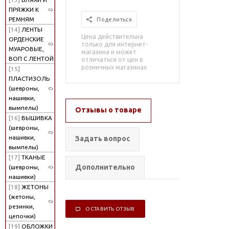
ПРЯЖКИ К
РЕМНЯМ
Поделиться
[14]
ЛЕНТЫ
Цена действительна
ОРДЕНСКИЕ
только для интернет-
МУАРОВЫЕ,
магазина и может
ВОП С ЛЕНТОЙ
отличаться от цен в
розничных магазинах
[15]
ПЛАСТИЗОЛЬ
(шевроны,
нашивки,
вымпелы)
Отзывы о товаре
[16]
ВЫШИВКА
(шевроны,
нашивки,
Задать вопрос
вымпелы)
[17]
ТКАНЫЕ
Дополнительно
(шевроны,
нашивки)
[18]
ЖЕТОНЫ
(жетоны,
резинки,
ОСТАВИТЬ ОТЗЫВ
цепочки)
[19]
ОБЛОЖКИ