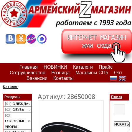
Главная
НОВИНКИ
Каталоги
Прайс
Сотрудничество
Розница
Магазины СПб
Опт
Вакансии
Контакты
Каталог
Артикул: 28650008
Разделы
Поиск
[01]
ОДЕЖДА
[02]
ОБУВЬ
[03]
ГОЛОВНЫЕ
ИСКАТЬ
УБОРЫ
Расширен