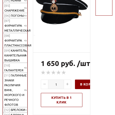
[04]
РЕМНИ
поиск
[05]
СНАРЯЖЕНИЕ
[06]
ПОГОНЫ
[07]
ФУРНИТУРА
МЕТАЛЛИЧЕСКАЯ
[08]
ФУРНИТУРА
ПЛАСТМАССОВАЯ
[09]
КАНИТЕЛЬ,
КАНИТЕЛЬНАЯ
ВЫШИВКА
1 650 руб. /шт
[10]
ГАЛАНТЕРЕЯ
[11]
ГАЛУННЫЕ
ЗНАКИ
В КОРЗИНУ
РАЗЛИЧИЯ
ВМФ,
МОРСКОГО И
КУПИТЬ В 1
РЕЧНОГО
КЛИК
ФЛОТОВ
[12]
БРЕЛОКИ
[13]
БЛЯХИ И