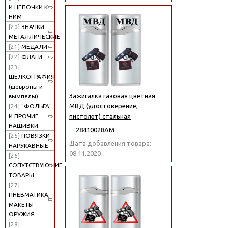
И ЦЕПОЧКИ К
НИМ
[20]
ЗНАЧКИ
МЕТАЛЛИЧЕСКИЕ
[21]
МЕДАЛИ
[22]
ФЛАГИ
[23]
ШЕЛКОГРАФИЯ
(шевроны и
Зажигалка газовая цветная
вымпелы)
МВД (удостоверение,
[24]
"ФОЛЬГА"
И ПРОЧИЕ
пистолет) стальная
НАШИВКИ
28410028АМ
[25]
ПОВЯЗКИ
Дата добавления товара:
НАРУКАВНЫЕ
08.11.2020
[26]
СОПУТСТВУЮЩИЕ
ТОВАРЫ
[27]
ПНЕВМАТИКА,
МАКЕТЫ
ОРУЖИЯ
[28]