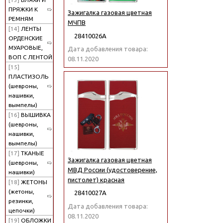
ПРЯЖКИ К
Зажигалка газовая цветная
РЕМНЯМ
МЧПВ
[14]
ЛЕНТЫ
28410026А
ОРДЕНСКИЕ
МУАРОВЫЕ,
Дата добавления товара:
ВОП С ЛЕНТОЙ
08.11.2020
[15]
ПЛАСТИЗОЛЬ
(шевроны,
нашивки,
вымпелы)
[16]
ВЫШИВКА
(шевроны,
нашивки,
вымпелы)
[17]
ТКАНЫЕ
Зажигалка газовая цветная
(шевроны,
МВД России (удостоверение,
нашивки)
пистолет) красная
[18]
ЖЕТОНЫ
(жетоны,
28410027А
резинки,
Дата добавления товара:
цепочки)
08.11.2020
[19]
ОБЛОЖКИ