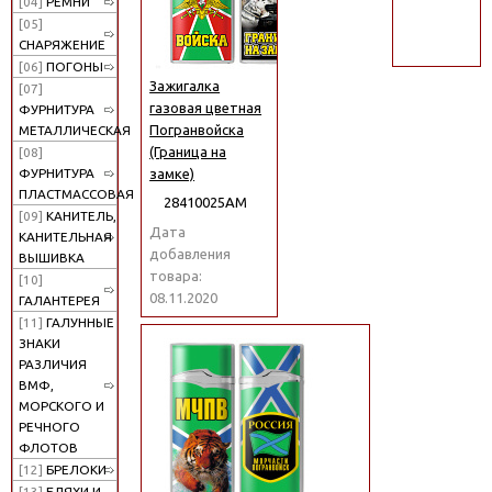
[04]
РЕМНИ
поиск
[05]
СНАРЯЖЕНИЕ
[06]
ПОГОНЫ
Зажигалка
[07]
газовая цветная
ФУРНИТУРА
Погранвойска
МЕТАЛЛИЧЕСКАЯ
(Граница на
[08]
замке)
ФУРНИТУРА
ПЛАСТМАССОВАЯ
28410025АМ
[09]
КАНИТЕЛЬ,
Дата
КАНИТЕЛЬНАЯ
добавления
ВЫШИВКА
товара:
[10]
08.11.2020
ГАЛАНТЕРЕЯ
[11]
ГАЛУННЫЕ
ЗНАКИ
РАЗЛИЧИЯ
ВМФ,
МОРСКОГО И
РЕЧНОГО
ФЛОТОВ
[12]
БРЕЛОКИ
[13]
БЛЯХИ И