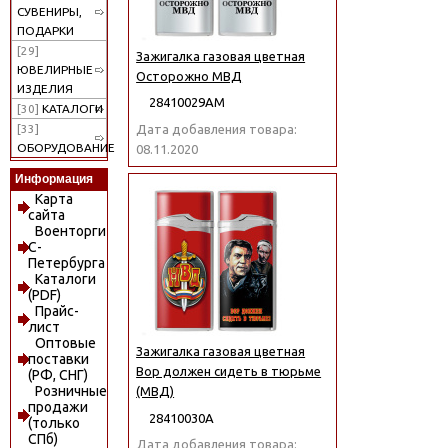
СУВЕНИРЫ,
ПОДАРКИ
[29]
Зажигалка газовая цветная
ЮВЕЛИРНЫЕ
Осторожно МВД
ИЗДЕЛИЯ
28410029АМ
[30]
КАТАЛОГИ
Дата добавления товара:
[33]
ОБОРУДОВАНИЕ
08.11.2020
Информация
Карта
сайта
Военторги
С-
Петербурга
Каталоги
(PDF)
Прайс-
лист
Оптовые
Зажигалка газовая цветная
поставки
Вор должен сидеть в тюрьме
(РФ, СНГ)
Розничные
(МВД)
продажи
28410030А
(только
СПб)
Дата добавления товара: