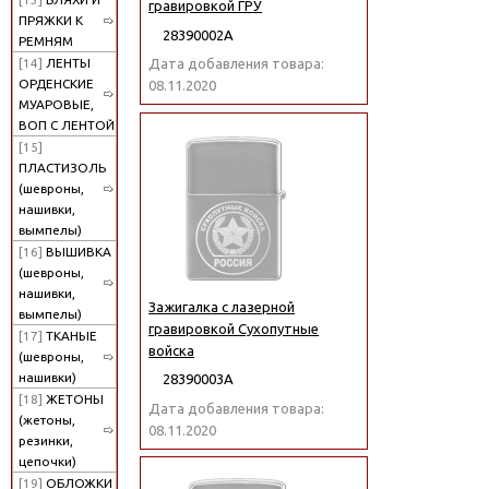
гравировкой ГРУ
ПРЯЖКИ К
28390002А
РЕМНЯМ
[14]
ЛЕНТЫ
Дата добавления товара:
ОРДЕНСКИЕ
08.11.2020
МУАРОВЫЕ,
ВОП С ЛЕНТОЙ
[15]
ПЛАСТИЗОЛЬ
(шевроны,
нашивки,
вымпелы)
[16]
ВЫШИВКА
(шевроны,
нашивки,
Зажигалка с лазерной
вымпелы)
гравировкой Сухопутные
[17]
ТКАНЫЕ
войска
(шевроны,
нашивки)
28390003А
[18]
ЖЕТОНЫ
Дата добавления товара:
(жетоны,
08.11.2020
резинки,
цепочки)
[19]
ОБЛОЖКИ