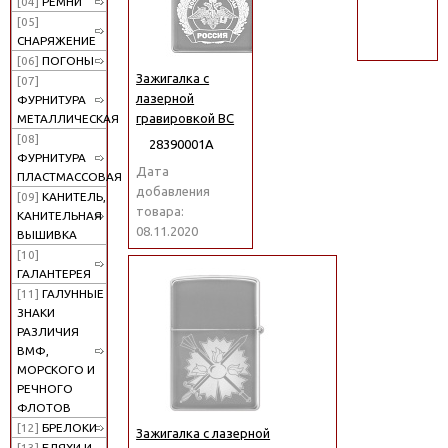
[04]
РЕМНИ
поиск
[05]
СНАРЯЖЕНИЕ
[06]
ПОГОНЫ
Зажигалка с
[07]
лазерной
ФУРНИТУРА
гравировкой ВС
МЕТАЛЛИЧЕСКАЯ
[08]
28390001А
ФУРНИТУРА
Дата
ПЛАСТМАССОВАЯ
добавления
[09]
КАНИТЕЛЬ,
товара:
КАНИТЕЛЬНАЯ
08.11.2020
ВЫШИВКА
[10]
ГАЛАНТЕРЕЯ
[11]
ГАЛУННЫЕ
ЗНАКИ
РАЗЛИЧИЯ
ВМФ,
МОРСКОГО И
РЕЧНОГО
ФЛОТОВ
[12]
БРЕЛОКИ
Зажигалка с лазерной
[13]
БЛЯХИ И