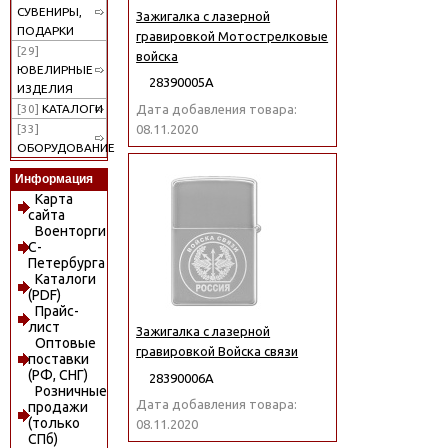
СУВЕНИРЫ,
Зажигалка с лазерной
ПОДАРКИ
гравировкой Мотострелковые
[29]
войска
ЮВЕЛИРНЫЕ
28390005А
ИЗДЕЛИЯ
Дата добавления товара:
[30]
КАТАЛОГИ
08.11.2020
[33]
ОБОРУДОВАНИЕ
Информация
Карта
сайта
Военторги
С-
Петербурга
Каталоги
(PDF)
Прайс-
лист
Зажигалка с лазерной
Оптовые
гравировкой Войска связи
поставки
(РФ, СНГ)
28390006А
Розничные
Дата добавления товара:
продажи
(только
08.11.2020
СПб)