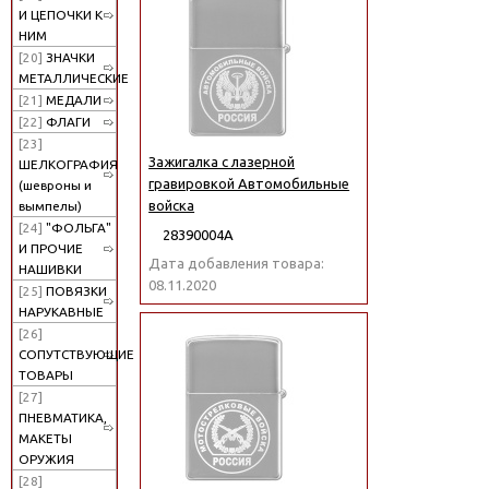
И ЦЕПОЧКИ К
НИМ
[20]
ЗНАЧКИ
МЕТАЛЛИЧЕСКИЕ
[21]
МЕДАЛИ
[22]
ФЛАГИ
[23]
Зажигалка с лазерной
ШЕЛКОГРАФИЯ
гравировкой Автомобильные
(шевроны и
войска
вымпелы)
[24]
"ФОЛЬГА"
28390004А
И ПРОЧИЕ
Дата добавления товара:
НАШИВКИ
08.11.2020
[25]
ПОВЯЗКИ
НАРУКАВНЫЕ
[26]
СОПУТСТВУЮЩИЕ
ТОВАРЫ
[27]
ПНЕВМАТИКА,
МАКЕТЫ
ОРУЖИЯ
[28]