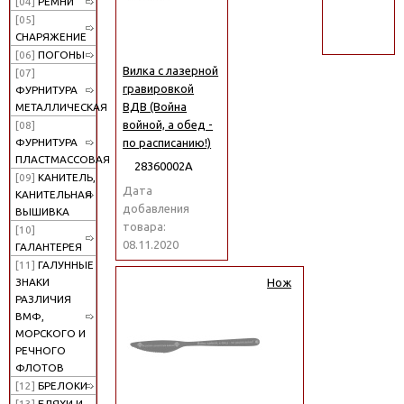
[04]
РЕМНИ
поиск
[05]
СНАРЯЖЕНИЕ
[06]
ПОГОНЫ
Вилка с лазерной
[07]
гравировкой
ФУРНИТУРА
ВДВ (Война
МЕТАЛЛИЧЕСКАЯ
войной, а обед -
[08]
по расписанию!)
ФУРНИТУРА
ПЛАСТМАССОВАЯ
28360002А
[09]
КАНИТЕЛЬ,
Дата
КАНИТЕЛЬНАЯ
добавления
ВЫШИВКА
товара:
[10]
08.11.2020
ГАЛАНТЕРЕЯ
[11]
ГАЛУННЫЕ
ЗНАКИ
Нож
РАЗЛИЧИЯ
ВМФ,
МОРСКОГО И
РЕЧНОГО
ФЛОТОВ
[12]
БРЕЛОКИ
[13]
БЛЯХИ И