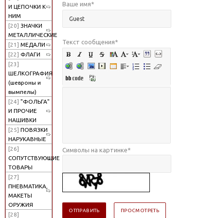
Ваше имя
*
И ЦЕПОЧКИ К
НИМ
[20]
ЗНАЧКИ
МЕТАЛЛИЧЕСКИЕ
Текст сообщения
*
[21]
МЕДАЛИ
[22]
ФЛАГИ
[23]
ШЕЛКОГРАФИЯ
(шевроны и
вымпелы)
[24]
"ФОЛЬГА"
И ПРОЧИЕ
НАШИВКИ
[25]
ПОВЯЗКИ
НАРУКАВНЫЕ
[26]
Символы на картинке
*
СОПУТСТВУЮЩИЕ
ТОВАРЫ
[27]
ПНЕВМАТИКА,
МАКЕТЫ
ОРУЖИЯ
[28]