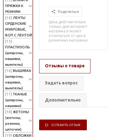
ПРЯЖКИ К
РЕМНЯМ
Поделиться
[14]
ЛЕНТЫ
Цена действительна
ОРДЕНСКИЕ
только для интернет-
МУАРОВЫЕ,
магазина и может
ВОП С ЛЕНТОЙ
отличаться от цен в
розничных магазинах
[15]
ПЛАСТИЗОЛЬ
(шевроны,
нашивки,
вымпелы)
Отзывы о товаре
[16]
ВЫШИВКА
(шевроны,
нашивки,
Задать вопрос
вымпелы)
[17]
ТКАНЫЕ
Дополнительно
(шевроны,
нашивки)
[18]
ЖЕТОНЫ
(жетоны,
резинки,
ОСТАВИТЬ ОТЗЫВ
цепочки)
[19]
ОБЛОЖКИ