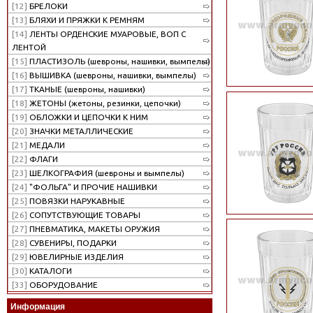
[12]
БРЕЛОКИ
[13]
БЛЯХИ И ПРЯЖКИ К РЕМНЯМ
[14]
ЛЕНТЫ ОРДЕНСКИЕ МУАРОВЫЕ, ВОП С
ЛЕНТОЙ
[15]
ПЛАСТИЗОЛЬ (шевроны, нашивки, вымпелы)
[16]
ВЫШИВКА (шевроны, нашивки, вымпелы)
[17]
ТКАНЫЕ (шевроны, нашивки)
[18]
ЖЕТОНЫ (жетоны, резинки, цепочки)
[19]
ОБЛОЖКИ И ЦЕПОЧКИ К НИМ
[20]
ЗНАЧКИ МЕТАЛЛИЧЕСКИЕ
[21]
МЕДАЛИ
[22]
ФЛАГИ
[23]
ШЕЛКОГРАФИЯ (шевроны и вымпелы)
[24]
"ФОЛЬГА" И ПРОЧИЕ НАШИВКИ
[25]
ПОВЯЗКИ НАРУКАВНЫЕ
[26]
СОПУТСТВУЮЩИЕ ТОВАРЫ
[27]
ПНЕВМАТИКА, МАКЕТЫ ОРУЖИЯ
[28]
СУВЕНИРЫ, ПОДАРКИ
[29]
ЮВЕЛИРНЫЕ ИЗДЕЛИЯ
[30]
КАТАЛОГИ
[33]
ОБОРУДОВАНИЕ
Информация