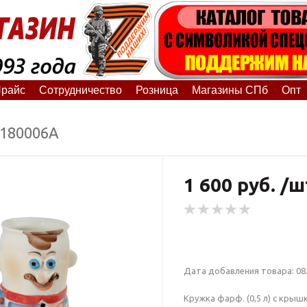
райс
Сотрудничество
Розница
Магазины СПб
Опт
8180006А
1 600 руб. /ш
Дата добавления товара: 08.
Кружка фарф. (0,5 л) с крыш