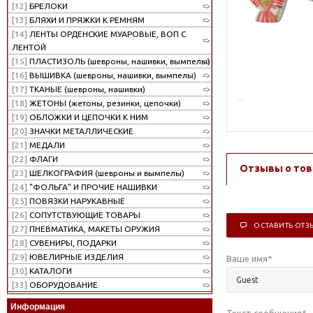
[12]
БРЕЛОКИ
[13]
БЛЯХИ И ПРЯЖКИ К РЕМНЯМ
[14]
ЛЕНТЫ ОРДЕНСКИЕ МУАРОВЫЕ, ВОП С
ЛЕНТОЙ
[15]
ПЛАСТИЗОЛЬ (шевроны, нашивки, вымпелы)
[16]
ВЫШИВКА (шевроны, нашивки, вымпелы)
[17]
ТКАНЫЕ (шевроны, нашивки)
[18]
ЖЕТОНЫ (жетоны, резинки, цепочки)
[19]
ОБЛОЖКИ И ЦЕПОЧКИ К НИМ
[20]
ЗНАЧКИ МЕТАЛЛИЧЕСКИЕ
[21]
МЕДАЛИ
[22]
ФЛАГИ
Отзывы о тов
[23]
ШЕЛКОГРАФИЯ (шевроны и вымпелы)
[24]
"ФОЛЬГА" И ПРОЧИЕ НАШИВКИ
[25]
ПОВЯЗКИ НАРУКАВНЫЕ
[26]
СОПУТСТВУЮЩИЕ ТОВАРЫ
ОСТАВИТЬ ОТЗ
[27]
ПНЕВМАТИКА, МАКЕТЫ ОРУЖИЯ
[28]
СУВЕНИРЫ, ПОДАРКИ
[29]
ЮВЕЛИРНЫЕ ИЗДЕЛИЯ
Ваше имя
*
[30]
КАТАЛОГИ
[33]
ОБОРУДОВАНИЕ
Информация
Текст сообщения
*