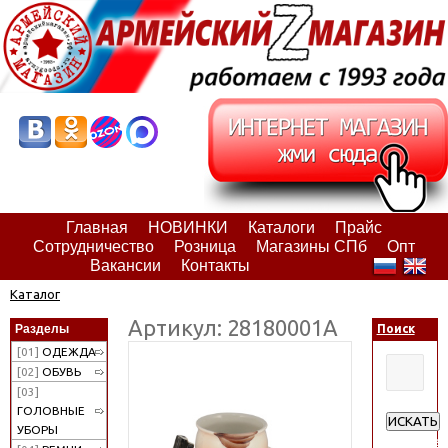
Главная
НОВИНКИ
Каталоги
Прайс
Сотрудничество
Розница
Магазины СПб
Опт
Вакансии
Контакты
Каталог
Артикул: 28180001А
Разделы
Поиск
[01]
ОДЕЖДА
[02]
ОБУВЬ
[03]
ГОЛОВНЫЕ
ИСКАТЬ
УБОРЫ
Расширен