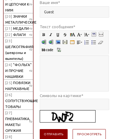
Ваше имя
*
И ЦЕПОЧКИ К
НИМ
[20]
ЗНАЧКИ
МЕТАЛЛИЧЕСКИЕ
Текст сообщения
*
[21]
МЕДАЛИ
[22]
ФЛАГИ
[23]
ШЕЛКОГРАФИЯ
(шевроны и
вымпелы)
[24]
"ФОЛЬГА"
И ПРОЧИЕ
НАШИВКИ
[25]
ПОВЯЗКИ
НАРУКАВНЫЕ
[26]
Символы на картинке
*
СОПУТСТВУЮЩИЕ
ТОВАРЫ
[27]
ПНЕВМАТИКА,
МАКЕТЫ
ОРУЖИЯ
[28]