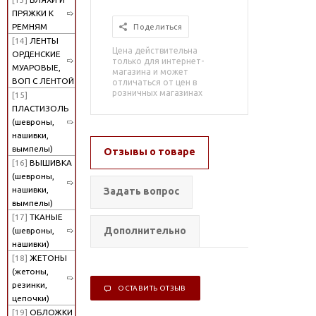
ПРЯЖКИ К
РЕМНЯМ
Поделиться
[14]
ЛЕНТЫ
Цена действительна
ОРДЕНСКИЕ
только для интернет-
МУАРОВЫЕ,
магазина и может
ВОП С ЛЕНТОЙ
отличаться от цен в
розничных магазинах
[15]
ПЛАСТИЗОЛЬ
(шевроны,
нашивки,
вымпелы)
Отзывы о товаре
[16]
ВЫШИВКА
(шевроны,
нашивки,
Задать вопрос
вымпелы)
[17]
ТКАНЫЕ
Дополнительно
(шевроны,
нашивки)
[18]
ЖЕТОНЫ
(жетоны,
резинки,
ОСТАВИТЬ ОТЗЫВ
цепочки)
[19]
ОБЛОЖКИ