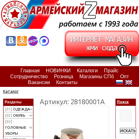
Главная
НОВИНКИ
Каталоги
Прайс
Сотрудничество
Розница
Магазины СПб
Опт
Вакансии
Контакты
Каталог
Артикул: 28180001А
Разделы
Поиск
[01]
ОДЕЖДА
[02]
ОБУВЬ
[03]
ГОЛОВНЫЕ
ИСКАТЬ
УБОРЫ
Расширен