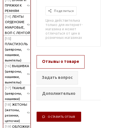
ПРЯЖКИ К
РЕМНЯМ
Поделиться
[14]
ЛЕНТЫ
Цена действительна
ОРДЕНСКИЕ
только для интернет-
МУАРОВЫЕ,
магазина и может
ВОП С ЛЕНТОЙ
отличаться от цен в
розничных магазинах
[15]
ПЛАСТИЗОЛЬ
(шевроны,
нашивки,
вымпелы)
Отзывы о товаре
[16]
ВЫШИВКА
(шевроны,
нашивки,
Задать вопрос
вымпелы)
[17]
ТКАНЫЕ
Дополнительно
(шевроны,
нашивки)
[18]
ЖЕТОНЫ
(жетоны,
резинки,
ОСТАВИТЬ ОТЗЫВ
цепочки)
[19]
ОБЛОЖКИ