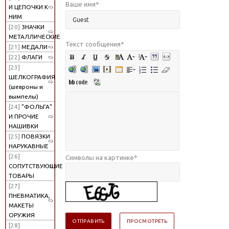
Ваше имя
*
И ЦЕПОЧКИ К
НИМ
[20]
ЗНАЧКИ
МЕТАЛЛИЧЕСКИЕ
Текст сообщения
*
[21]
МЕДАЛИ
[22]
ФЛАГИ
[23]
ШЕЛКОГРАФИЯ
(шевроны и
вымпелы)
[24]
"ФОЛЬГА"
И ПРОЧИЕ
НАШИВКИ
[25]
ПОВЯЗКИ
НАРУКАВНЫЕ
[26]
Символы на картинке
*
СОПУТСТВУЮЩИЕ
ТОВАРЫ
[27]
ПНЕВМАТИКА,
МАКЕТЫ
ОРУЖИЯ
[28]