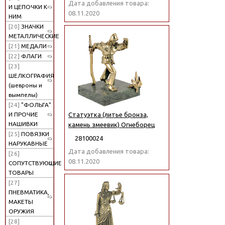
Дата добавления товара:
И ЦЕПОЧКИ К
08.11.2020
НИМ
[20]
ЗНАЧКИ
МЕТАЛЛИЧЕСКИЕ
[21]
МЕДАЛИ
[22]
ФЛАГИ
[23]
ШЕЛКОГРАФИЯ
(шевроны и
вымпелы)
[24]
"ФОЛЬГА"
И ПРОЧИЕ
Статуэтка (литье бронза,
НАШИВКИ
камень змеевик) Огнеборец
[25]
ПОВЯЗКИ
28100024
НАРУКАВНЫЕ
Дата добавления товара:
[26]
08.11.2020
СОПУТСТВУЮЩИЕ
ТОВАРЫ
[27]
ПНЕВМАТИКА,
МАКЕТЫ
ОРУЖИЯ
[28]