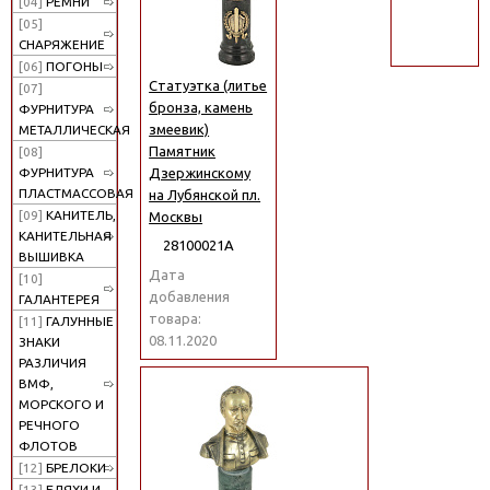
[04]
РЕМНИ
поиск
[05]
СНАРЯЖЕНИЕ
[06]
ПОГОНЫ
Статуэтка (литье
[07]
бронза, камень
ФУРНИТУРА
змеевик)
МЕТАЛЛИЧЕСКАЯ
Памятник
[08]
Дзержинскому
ФУРНИТУРА
ПЛАСТМАССОВАЯ
на Лубянской пл.
[09]
КАНИТЕЛЬ,
Москвы
КАНИТЕЛЬНАЯ
28100021А
ВЫШИВКА
Дата
[10]
добавления
ГАЛАНТЕРЕЯ
товара:
[11]
ГАЛУННЫЕ
08.11.2020
ЗНАКИ
РАЗЛИЧИЯ
ВМФ,
МОРСКОГО И
РЕЧНОГО
ФЛОТОВ
[12]
БРЕЛОКИ
[13]
БЛЯХИ И