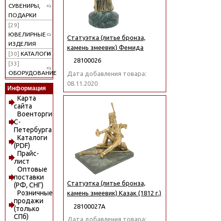
СУВЕНИРЫ,
ПОДАРКИ
[29]
ЮВЕЛИРНЫЕ
Статуэтка (литье бронза,
ИЗДЕЛИЯ
камень змеевик) Фемида
[30]
КАТАЛОГИ
28100026
[33]
ОБОРУДОВАНИЕ
Дата добавления товара:
08.11.2020
Информация
Карта
сайта
Военторги
С-
Петербурга
Каталоги
(PDF)
Прайс-
лист
Оптовые
поставки
Статуэтка (литье бронза,
(РФ, СНГ)
Розничные
камень змеевик) Казак (1812 г.)
продажи
28100027А
(только
СПб)
Дата добавления товара: