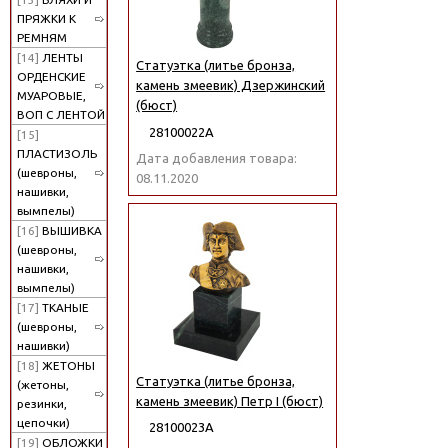
ПРЯЖКИ К
РЕМНЯМ
[14]
ЛЕНТЫ
Статуэтка (литье бронза,
ОРДЕНСКИЕ
камень змеевик) Дзержинский
МУАРОВЫЕ,
(бюст)
ВОП С ЛЕНТОЙ
28100022А
[15]
ПЛАСТИЗОЛЬ
Дата добавления товара:
(шевроны,
08.11.2020
нашивки,
вымпелы)
[16]
ВЫШИВКА
(шевроны,
нашивки,
вымпелы)
[17]
ТКАНЫЕ
(шевроны,
нашивки)
[18]
ЖЕТОНЫ
Статуэтка (литье бронза,
(жетоны,
камень змеевик) Петр I (бюст)
резинки,
цепочки)
28100023А
[19]
ОБЛОЖКИ