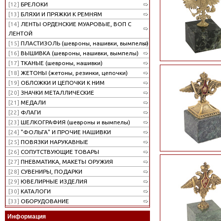
[12]
БРЕЛОКИ
[13]
БЛЯХИ И ПРЯЖКИ К РЕМНЯМ
[14]
ЛЕНТЫ ОРДЕНСКИЕ МУАРОВЫЕ, ВОП С
ЛЕНТОЙ
[15]
ПЛАСТИЗОЛЬ (шевроны, нашивки, вымпелы)
[16]
ВЫШИВКА (шевроны, нашивки, вымпелы)
[17]
ТКАНЫЕ (шевроны, нашивки)
[18]
ЖЕТОНЫ (жетоны, резинки, цепочки)
[19]
ОБЛОЖКИ И ЦЕПОЧКИ К НИМ
[20]
ЗНАЧКИ МЕТАЛЛИЧЕСКИЕ
[21]
МЕДАЛИ
[22]
ФЛАГИ
[23]
ШЕЛКОГРАФИЯ (шевроны и вымпелы)
[24]
"ФОЛЬГА" И ПРОЧИЕ НАШИВКИ
[25]
ПОВЯЗКИ НАРУКАВНЫЕ
[26]
СОПУТСТВУЮЩИЕ ТОВАРЫ
[27]
ПНЕВМАТИКА, МАКЕТЫ ОРУЖИЯ
[28]
СУВЕНИРЫ, ПОДАРКИ
[29]
ЮВЕЛИРНЫЕ ИЗДЕЛИЯ
[30]
КАТАЛОГИ
[33]
ОБОРУДОВАНИЕ
Информация