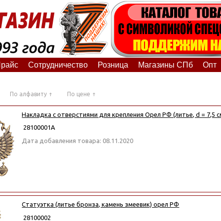
райс
Сотрудничество
Розница
Магазины СПб
Опт
По алфавиту
По цене
Накладка с отверстиями для крепления Орел РФ (литье, d = 7,5 с
28100001А
Дата добавления товара: 08.11.2020
Статуэтка (литье бронза, камень змеевик) орел РФ
28100002