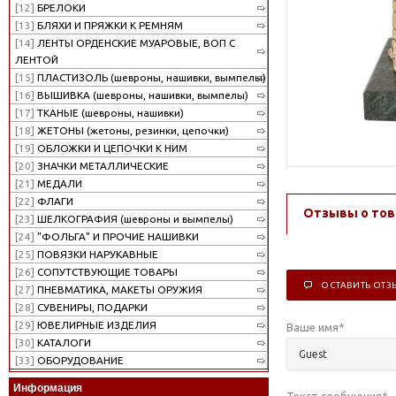
[12]
БРЕЛОКИ
[13]
БЛЯХИ И ПРЯЖКИ К РЕМНЯМ
[14]
ЛЕНТЫ ОРДЕНСКИЕ МУАРОВЫЕ, ВОП С
ЛЕНТОЙ
[15]
ПЛАСТИЗОЛЬ (шевроны, нашивки, вымпелы)
[16]
ВЫШИВКА (шевроны, нашивки, вымпелы)
[17]
ТКАНЫЕ (шевроны, нашивки)
[18]
ЖЕТОНЫ (жетоны, резинки, цепочки)
[19]
ОБЛОЖКИ И ЦЕПОЧКИ К НИМ
[20]
ЗНАЧКИ МЕТАЛЛИЧЕСКИЕ
[21]
МЕДАЛИ
[22]
ФЛАГИ
Отзывы о тов
[23]
ШЕЛКОГРАФИЯ (шевроны и вымпелы)
[24]
"ФОЛЬГА" И ПРОЧИЕ НАШИВКИ
[25]
ПОВЯЗКИ НАРУКАВНЫЕ
[26]
СОПУТСТВУЮЩИЕ ТОВАРЫ
ОСТАВИТЬ ОТЗ
[27]
ПНЕВМАТИКА, МАКЕТЫ ОРУЖИЯ
[28]
СУВЕНИРЫ, ПОДАРКИ
[29]
ЮВЕЛИРНЫЕ ИЗДЕЛИЯ
Ваше имя
*
[30]
КАТАЛОГИ
[33]
ОБОРУДОВАНИЕ
Информация
Текст сообщения
*