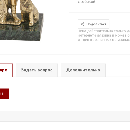
с собакой
Поделиться
Цена действительна только д
интернет-магазина и может о
от цен в розничных магазинах
аре
Задать вопрос
Дополнительно
ЫВ