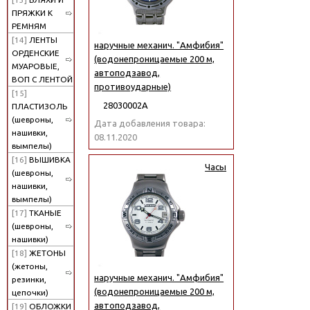
ПРЯЖКИ К
РЕМНЯМ
[14]
ЛЕНТЫ
наручные механич. "Амфибия"
ОРДЕНСКИЕ
(водонепроницаемые 200 м,
МУАРОВЫЕ,
автоподзавод,
ВОП С ЛЕНТОЙ
противоударные)
[15]
28030002А
ПЛАСТИЗОЛЬ
(шевроны,
Дата добавления товара:
нашивки,
08.11.2020
вымпелы)
[16]
ВЫШИВКА
Часы
(шевроны,
нашивки,
вымпелы)
[17]
ТКАНЫЕ
(шевроны,
нашивки)
[18]
ЖЕТОНЫ
(жетоны,
наручные механич. "Амфибия"
резинки,
(водонепроницаемые 200 м,
цепочки)
автоподзавод,
[19]
ОБЛОЖКИ