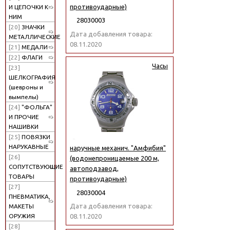
противоударные)
И ЦЕПОЧКИ К
НИМ
28030003
[20]
ЗНАЧКИ
Дата добавления товара:
МЕТАЛЛИЧЕСКИЕ
08.11.2020
[21]
МЕДАЛИ
[22]
ФЛАГИ
Часы
[23]
ШЕЛКОГРАФИЯ
(шевроны и
вымпелы)
[24]
"ФОЛЬГА"
И ПРОЧИЕ
НАШИВКИ
[25]
ПОВЯЗКИ
НАРУКАВНЫЕ
наручные механич. "Амфибия"
[26]
(водонепроницаемые 200 м,
СОПУТСТВУЮЩИЕ
автоподзавод,
ТОВАРЫ
противоударные)
[27]
28030004
ПНЕВМАТИКА,
Дата добавления товара:
МАКЕТЫ
ОРУЖИЯ
08.11.2020
[28]