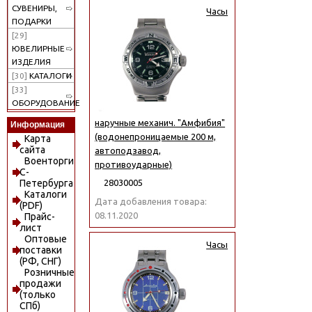
СУВЕНИРЫ,
Часы
ПОДАРКИ
[29]
ЮВЕЛИРНЫЕ
ИЗДЕЛИЯ
[30]
КАТАЛОГИ
[33]
ОБОРУДОВАНИЕ
наручные механич. "Амфибия"
Информация
(водонепроницаемые 200 м,
Карта
сайта
автоподзавод,
Военторги
противоударные)
С-
Петербурга
28030005
Каталоги
Дата добавления товара:
(PDF)
08.11.2020
Прайс-
лист
Оптовые
Часы
поставки
(РФ, СНГ)
Розничные
продажи
(только
СПб)