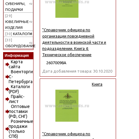
СУВЕНИРЫ,
ПОДАРКИ
[29]
ЮВЕЛИРНЫЕ
ИЗДЕЛИЯ
"Справочник офицера по
[30]
КАТАЛОГИ
организации повседневной
[33]
деятельности в воинской части и
ОБОРУДОВАНИЕ
подразделении. Книга 4:
Техническое обеспечение
Информация
Карта
26070098А
сайта
Дата добавления товара: 30.10.2020
Военторги
С-
Петербурга
Книга
Каталоги
(PDF)
Прайс-
лист
Оптовые
поставки
(РФ, СНГ)
Розничные
продажи
(только
"Справочник офицера по
СПб)