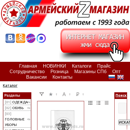
Главная
НОВИНКИ
Каталоги
Прайс
Сотрудничество
Розница
Магазины СПб
Опт
Вакансии
Контакты
Каталог
Разделы
Поиск
[01]
ОДЕЖДА
[02]
ОБУВЬ
[03]
ГОЛОВНЫЕ
ИСКА
УБОРЫ
Расши