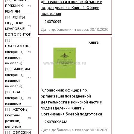
деятельности в воинской части и
ПРЯЖКИ К
подразделении. Книга 1: Общие
РЕМНЯМ
положения
[14]
ЛЕНТЫ
26070095
ОРДЕНСКИЕ
МУАРОВЫЕ,
Дата добавления товара: 30.10.2020
ВОП С ЛЕНТОЙ
[15]
Книга
ПЛАСТИЗОЛЬ
(шевроны,
нашивки,
вымпелы)
[16]
ВЫШИВКА
(шевроны,
нашивки,
вымпелы)
"Справочник офицера по
[17]
ТКАНЫЕ
организации повседневной
(шевроны,
деятельности в воинской части и
нашивки)
подразделении. Книга 2:
[18]
ЖЕТОНЫ
Организация боевой подготовки
(жетоны,
резинки,
26070096АМ
цепочки)
Дата добавления товара: 30.10.2020
[19]
ОБЛОЖКИ