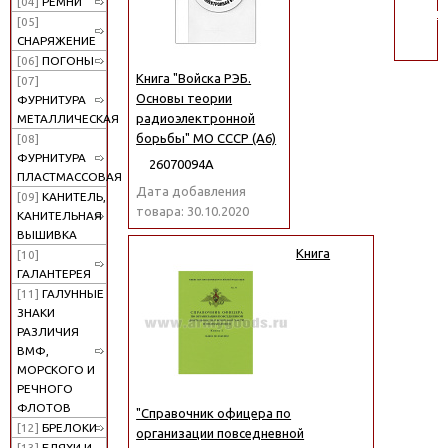
[04]
РЕМНИ
поиск
[05]
СНАРЯЖЕНИЕ
[06]
ПОГОНЫ
Книга "Войска РЭБ.
[07]
Основы теории
ФУРНИТУРА
радиоэлектронной
МЕТАЛЛИЧЕСКАЯ
борьбы" МО СССР (А6)
[08]
ФУРНИТУРА
26070094А
ПЛАСТМАССОВАЯ
Дата добавления
[09]
КАНИТЕЛЬ,
товара: 30.10.2020
КАНИТЕЛЬНАЯ
ВЫШИВКА
Книга
[10]
ГАЛАНТЕРЕЯ
[11]
ГАЛУННЫЕ
ЗНАКИ
РАЗЛИЧИЯ
ВМФ,
МОРСКОГО И
РЕЧНОГО
ФЛОТОВ
"Справочник офицера по
[12]
БРЕЛОКИ
организации повседневной
[13]
БЛЯХИ И