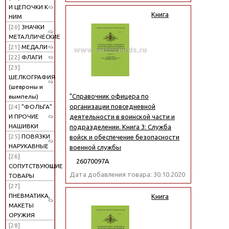
И ЦЕПОЧКИ К
Книга
НИМ
[20]
ЗНАЧКИ
МЕТАЛЛИЧЕСКИЕ
[21]
МЕДАЛИ
[22]
ФЛАГИ
[23]
ШЕЛКОГРАФИЯ
(шевроны и
"Справочник офицера по
вымпелы)
организации повседневной
[24]
"ФОЛЬГА"
И ПРОЧИЕ
деятельности в воинской части и
НАШИВКИ
подразделении. Книга 3: Служба
[25]
ПОВЯЗКИ
войск и обеспечение безопасности
НАРУКАВНЫЕ
военной службы
[26]
26070097А
СОПУТСТВУЮЩИЕ
Дата добавления товара: 30.10.2020
ТОВАРЫ
[27]
ПНЕВМАТИКА,
Книга
МАКЕТЫ
ОРУЖИЯ
[28]