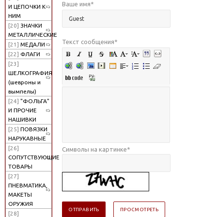
Ваше имя
*
И ЦЕПОЧКИ К
НИМ
[20]
ЗНАЧКИ
МЕТАЛЛИЧЕСКИЕ
Текст сообщения
*
[21]
МЕДАЛИ
[22]
ФЛАГИ
[23]
ШЕЛКОГРАФИЯ
(шевроны и
вымпелы)
[24]
"ФОЛЬГА"
И ПРОЧИЕ
НАШИВКИ
[25]
ПОВЯЗКИ
НАРУКАВНЫЕ
[26]
Символы на картинке
*
СОПУТСТВУЮЩИЕ
ТОВАРЫ
[27]
ПНЕВМАТИКА,
МАКЕТЫ
ОРУЖИЯ
[28]