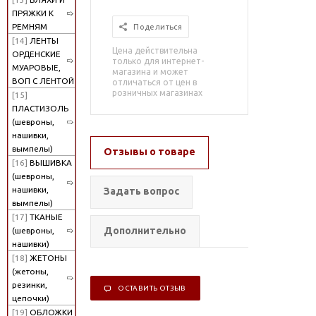
ПРЯЖКИ К
РЕМНЯМ
Поделиться
[14]
ЛЕНТЫ
Цена действительна
ОРДЕНСКИЕ
только для интернет-
МУАРОВЫЕ,
магазина и может
ВОП С ЛЕНТОЙ
отличаться от цен в
розничных магазинах
[15]
ПЛАСТИЗОЛЬ
(шевроны,
нашивки,
вымпелы)
Отзывы о товаре
[16]
ВЫШИВКА
(шевроны,
нашивки,
Задать вопрос
вымпелы)
[17]
ТКАНЫЕ
Дополнительно
(шевроны,
нашивки)
[18]
ЖЕТОНЫ
(жетоны,
резинки,
ОСТАВИТЬ ОТЗЫВ
цепочки)
[19]
ОБЛОЖКИ