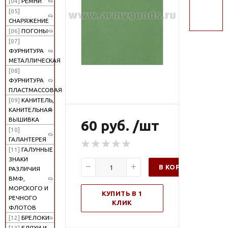
[04]
РЕМНИ
поиск
[05]
СНАРЯЖЕНИЕ
[06]
ПОГОНЫ
[07]
ФУРНИТУРА
МЕТАЛЛИЧЕСКАЯ
[08]
ФУРНИТУРА
ПЛАСТМАССОВАЯ
[09]
КАНИТЕЛЬ,
КАНИТЕЛЬНАЯ
ВЫШИВКА
60 руб. /шт
[10]
ГАЛАНТЕРЕЯ
[11]
ГАЛУННЫЕ
ЗНАКИ
В КОРЗИНУ
РАЗЛИЧИЯ
ВМФ,
МОРСКОГО И
КУПИТЬ В 1
РЕЧНОГО
КЛИК
ФЛОТОВ
[12]
БРЕЛОКИ
[13]
БЛЯХИ И