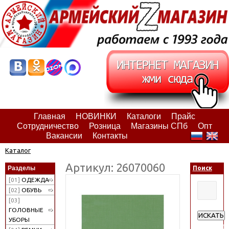
Главная
НОВИНКИ
Каталоги
Прайс
Сотрудничество
Розница
Магазины СПб
Опт
Вакансии
Контакты
Каталог
Артикул: 26070060
Разделы
Поиск
[01]
ОДЕЖДА
[02]
ОБУВЬ
[03]
ГОЛОВНЫЕ
ИСКАТЬ
УБОРЫ
Расширен