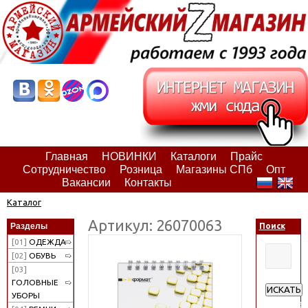
Главная
НОВИНКИ
Каталоги
Прайс
Сотрудничество
Розница
Магазины СПб
Опт
Вакансии
Контакты
Каталог
Артикул: 26070063
Разделы
Поиск
[01]
ОДЕЖДА
[02]
ОБУВЬ
[03]
ГОЛОВНЫЕ
ИСКАТЬ
УБОРЫ
Расширен