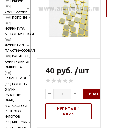
[04]
РЕМНИ
поиск
[05]
СНАРЯЖЕНИЕ
[06]
ПОГОНЫ
[07]
ФУРНИТУРА
МЕТАЛЛИЧЕСКАЯ
[08]
ФУРНИТУРА
ПЛАСТМАССОВАЯ
[09]
КАНИТЕЛЬ,
КАНИТЕЛЬНАЯ
ВЫШИВКА
40 руб. /шт
[10]
ГАЛАНТЕРЕЯ
[11]
ГАЛУННЫЕ
ЗНАКИ
В КОРЗИНУ
РАЗЛИЧИЯ
ВМФ,
МОРСКОГО И
КУПИТЬ В 1
РЕЧНОГО
КЛИК
ФЛОТОВ
[12]
БРЕЛОКИ
[13]
БЛЯХИ И