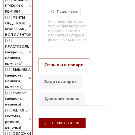
ПРЯЖКИ К
РЕМНЯМ
Поделиться
[14]
ЛЕНТЫ
Цена действительна
ОРДЕНСКИЕ
только для интернет-
МУАРОВЫЕ,
магазина и может
ВОП С ЛЕНТОЙ
отличаться от цен в
розничных магазинах
[15]
ПЛАСТИЗОЛЬ
(шевроны,
нашивки,
вымпелы)
Отзывы о товаре
[16]
ВЫШИВКА
(шевроны,
нашивки,
Задать вопрос
вымпелы)
[17]
ТКАНЫЕ
Дополнительно
(шевроны,
нашивки)
[18]
ЖЕТОНЫ
(жетоны,
резинки,
ОСТАВИТЬ ОТЗЫВ
цепочки)
[19]
ОБЛОЖКИ