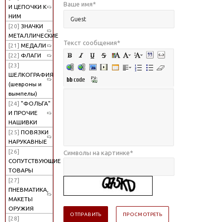
Ваше имя
*
И ЦЕПОЧКИ К
НИМ
[20]
ЗНАЧКИ
МЕТАЛЛИЧЕСКИЕ
Текст сообщения
*
[21]
МЕДАЛИ
[22]
ФЛАГИ
[23]
ШЕЛКОГРАФИЯ
(шевроны и
вымпелы)
[24]
"ФОЛЬГА"
И ПРОЧИЕ
НАШИВКИ
[25]
ПОВЯЗКИ
НАРУКАВНЫЕ
[26]
Символы на картинке
*
СОПУТСТВУЮЩИЕ
ТОВАРЫ
[27]
ПНЕВМАТИКА,
МАКЕТЫ
ОРУЖИЯ
[28]