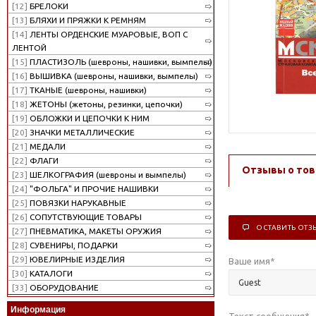
[12]
БРЕЛОКИ
[13]
БЛЯХИ И ПРЯЖКИ К РЕМНЯМ
[14]
ЛЕНТЫ ОРДЕНСКИЕ МУАРОВЫЕ, ВОП С
ЛЕНТОЙ
[15]
ПЛАСТИЗОЛЬ (шевроны, нашивки, вымпелы)
[16]
ВЫШИВКА (шевроны, нашивки, вымпелы)
[17]
ТКАНЫЕ (шевроны, нашивки)
[18]
ЖЕТОНЫ (жетоны, резинки, цепочки)
[19]
ОБЛОЖКИ И ЦЕПОЧКИ К НИМ
[20]
ЗНАЧКИ МЕТАЛЛИЧЕСКИЕ
[21]
МЕДАЛИ
[22]
ФЛАГИ
Отзывы о тов
[23]
ШЕЛКОГРАФИЯ (шевроны и вымпелы)
[24]
"ФОЛЬГА" И ПРОЧИЕ НАШИВКИ
[25]
ПОВЯЗКИ НАРУКАВНЫЕ
[26]
СОПУТСТВУЮЩИЕ ТОВАРЫ
ОСТАВИТЬ ОТЗ
[27]
ПНЕВМАТИКА, МАКЕТЫ ОРУЖИЯ
[28]
СУВЕНИРЫ, ПОДАРКИ
[29]
ЮВЕЛИРНЫЕ ИЗДЕЛИЯ
Ваше имя
*
[30]
КАТАЛОГИ
[33]
ОБОРУДОВАНИЕ
Информация
Текст сообщения
*