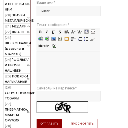
Ваше имя
*
И ЦЕПОЧКИ К
НИМ
[20]
ЗНАЧКИ
МЕТАЛЛИЧЕСКИЕ
Текст сообщения
*
[21]
МЕДАЛИ
[22]
ФЛАГИ
[23]
ШЕЛКОГРАФИЯ
(шевроны и
вымпелы)
[24]
"ФОЛЬГА"
И ПРОЧИЕ
НАШИВКИ
[25]
ПОВЯЗКИ
НАРУКАВНЫЕ
[26]
Символы на картинке
*
СОПУТСТВУЮЩИЕ
ТОВАРЫ
[27]
ПНЕВМАТИКА,
МАКЕТЫ
ОРУЖИЯ
[28]