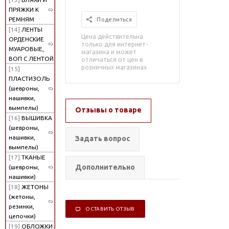
ПРЯЖКИ К
РЕМНЯМ
Поделиться
[14]
ЛЕНТЫ
Цена действительна
ОРДЕНСКИЕ
только для интернет-
МУАРОВЫЕ,
магазина и может
ВОП С ЛЕНТОЙ
отличаться от цен в
розничных магазинах
[15]
ПЛАСТИЗОЛЬ
(шевроны,
нашивки,
вымпелы)
Отзывы о товаре
[16]
ВЫШИВКА
(шевроны,
нашивки,
Задать вопрос
вымпелы)
[17]
ТКАНЫЕ
Дополнительно
(шевроны,
нашивки)
[18]
ЖЕТОНЫ
(жетоны,
резинки,
ОСТАВИТЬ ОТЗЫВ
цепочки)
[19]
ОБЛОЖКИ