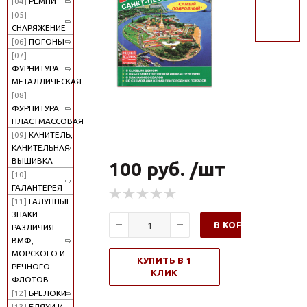
[04]
РЕМНИ
поиск
[05]
СНАРЯЖЕНИЕ
[06]
ПОГОНЫ
[07]
ФУРНИТУРА
МЕТАЛЛИЧЕСКАЯ
[08]
ФУРНИТУРА
ПЛАСТМАССОВАЯ
[09]
КАНИТЕЛЬ,
КАНИТЕЛЬНАЯ
ВЫШИВКА
100 руб. /шт
[10]
ГАЛАНТЕРЕЯ
[11]
ГАЛУННЫЕ
ЗНАКИ
В КОРЗИНУ
РАЗЛИЧИЯ
ВМФ,
МОРСКОГО И
КУПИТЬ В 1
РЕЧНОГО
КЛИК
ФЛОТОВ
[12]
БРЕЛОКИ
[13]
БЛЯХИ И