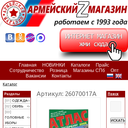
Главная
НОВИНКИ
Каталоги
Прайс
Сотрудничество
Розница
Магазины СПб
Опт
Вакансии
Контакты
Каталог
Артикул: 26070017А
Разделы
Поиск
[01]
ОДЕЖДА
[02]
ОБУВЬ
[03]
ГОЛОВНЫЕ
ИСКАТЬ
УБОРЫ
Расширен