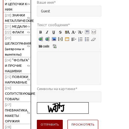
Ваше имя
*
И ЦЕПОЧКИ К
НИМ
[20]
ЗНАЧКИ
МЕТАЛЛИЧЕСКИЕ
Текст сообщения
*
[21]
МЕДАЛИ
[22]
ФЛАГИ
[23]
ШЕЛКОГРАФИЯ
(шевроны и
вымпелы)
[24]
"ФОЛЬГА"
И ПРОЧИЕ
НАШИВКИ
[25]
ПОВЯЗКИ
НАРУКАВНЫЕ
[26]
Символы на картинке
*
СОПУТСТВУЮЩИЕ
ТОВАРЫ
[27]
ПНЕВМАТИКА,
МАКЕТЫ
ОРУЖИЯ
[28]