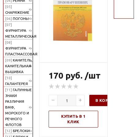
[04]
РЕМНИ
поиск
[05]
СНАРЯЖЕНИЕ
[06]
ПОГОНЫ
[07]
ФУРНИТУРА
МЕТАЛЛИЧЕСКАЯ
[08]
ФУРНИТУРА
ПЛАСТМАССОВАЯ
[09]
КАНИТЕЛЬ,
КАНИТЕЛЬНАЯ
ВЫШИВКА
170 руб. /шт
[10]
ГАЛАНТЕРЕЯ
[11]
ГАЛУННЫЕ
ЗНАКИ
В КОРЗИНУ
РАЗЛИЧИЯ
ВМФ,
МОРСКОГО И
КУПИТЬ В 1
РЕЧНОГО
КЛИК
ФЛОТОВ
[12]
БРЕЛОКИ
[13]
БЛЯХИ И