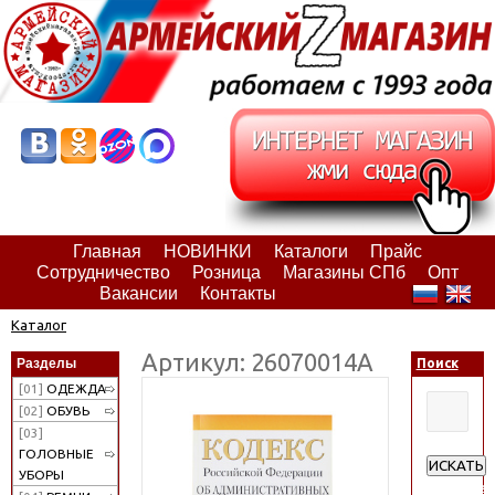
Главная
НОВИНКИ
Каталоги
Прайс
Сотрудничество
Розница
Магазины СПб
Опт
Вакансии
Контакты
Каталог
Артикул: 26070014А
Разделы
Поиск
[01]
ОДЕЖДА
[02]
ОБУВЬ
[03]
ГОЛОВНЫЕ
ИСКАТЬ
УБОРЫ
Расширен