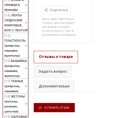
ПРЯЖКИ К
РЕМНЯМ
Поделиться
[14]
ЛЕНТЫ
Цена действительна
ОРДЕНСКИЕ
только для интернет-
МУАРОВЫЕ,
магазина и может
ВОП С ЛЕНТОЙ
отличаться от цен в
розничных магазинах
[15]
ПЛАСТИЗОЛЬ
(шевроны,
нашивки,
вымпелы)
Отзывы о товаре
[16]
ВЫШИВКА
(шевроны,
нашивки,
Задать вопрос
вымпелы)
[17]
ТКАНЫЕ
Дополнительно
(шевроны,
нашивки)
[18]
ЖЕТОНЫ
(жетоны,
резинки,
ОСТАВИТЬ ОТЗЫВ
цепочки)
[19]
ОБЛОЖКИ