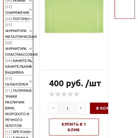
[04]
РЕМНИ
поиск
[05]
СНАРЯЖЕНИЕ
[06]
ПОГОНЫ
[07]
ФУРНИТУРА
МЕТАЛЛИЧЕСКАЯ
[08]
ФУРНИТУРА
ПЛАСТМАССОВАЯ
[09]
КАНИТЕЛЬ,
КАНИТЕЛЬНАЯ
ВЫШИВКА
[10]
400 руб. /шт
ГАЛАНТЕРЕЯ
[11]
ГАЛУННЫЕ
ЗНАКИ
РАЗЛИЧИЯ
В КОРЗИНУ
ВМФ,
МОРСКОГО И
РЕЧНОГО
КУПИТЬ В 1
ФЛОТОВ
КЛИК
[12]
БРЕЛОКИ
[13]
БЛЯХИ И