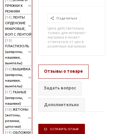
ПРЯЖКИ К
РЕМНЯМ
[14]
ЛЕНТЫ
Поделиться
ОРДЕНСКИЕ
Цена действительна
МУАРОВЫЕ,
только для интернет-
ВОП С ЛЕНТОЙ
магазина и может
[15]
отличаться от цен в
ПЛАСТИЗОЛЬ
розничных магазинах
(шевроны,
нашивки,
вымпелы)
[16]
ВЫШИВКА
Отзывы о товаре
(шевроны,
нашивки,
вымпелы)
Задать вопрос
[17]
ТКАНЫЕ
(шевроны,
нашивки)
Дополнительно
[18]
ЖЕТОНЫ
(жетоны,
резинки,
цепочки)
ОСТАВИТЬ ОТЗЫВ
[19]
ОБЛОЖКИ