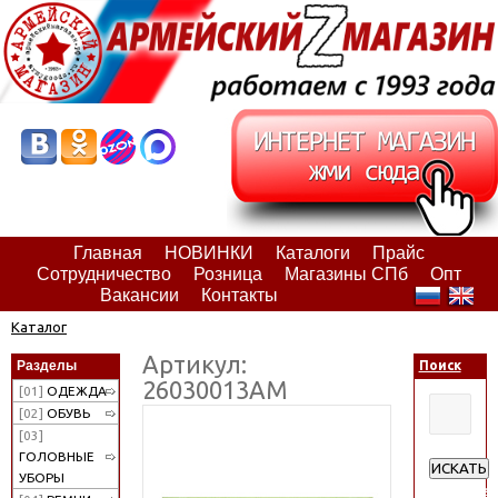
Главная
НОВИНКИ
Каталоги
Прайс
Сотрудничество
Розница
Магазины СПб
Опт
Вакансии
Контакты
Каталог
Артикул:
Разделы
Поиск
26030013АМ
[01]
ОДЕЖДА
[02]
ОБУВЬ
[03]
ГОЛОВНЫЕ
ИСКАТЬ
УБОРЫ
Расширен