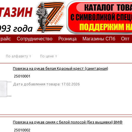
райс
Сотрудничество
Розница
Магазины СПб
Опт
По алфавиту
По цене
Повязка на рукав белая Красный крест (санитарная)
25010001
Дата добавления товара: 17.02.2026
Повязка на рукав синяя с белой полосой (без вышивки) ВМФ
25010002