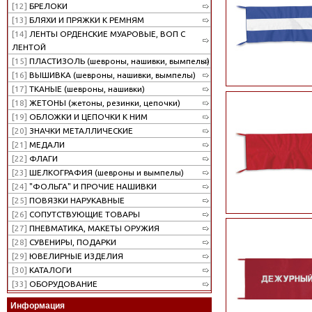
[12]
БРЕЛОКИ
[13]
БЛЯХИ И ПРЯЖКИ К РЕМНЯМ
[14]
ЛЕНТЫ ОРДЕНСКИЕ МУАРОВЫЕ, ВОП С
ЛЕНТОЙ
[15]
ПЛАСТИЗОЛЬ (шевроны, нашивки, вымпелы)
[16]
ВЫШИВКА (шевроны, нашивки, вымпелы)
[17]
ТКАНЫЕ (шевроны, нашивки)
[18]
ЖЕТОНЫ (жетоны, резинки, цепочки)
[19]
ОБЛОЖКИ И ЦЕПОЧКИ К НИМ
[20]
ЗНАЧКИ МЕТАЛЛИЧЕСКИЕ
[21]
МЕДАЛИ
[22]
ФЛАГИ
[23]
ШЕЛКОГРАФИЯ (шевроны и вымпелы)
[24]
"ФОЛЬГА" И ПРОЧИЕ НАШИВКИ
[25]
ПОВЯЗКИ НАРУКАВНЫЕ
[26]
СОПУТСТВУЮЩИЕ ТОВАРЫ
[27]
ПНЕВМАТИКА, МАКЕТЫ ОРУЖИЯ
[28]
СУВЕНИРЫ, ПОДАРКИ
[29]
ЮВЕЛИРНЫЕ ИЗДЕЛИЯ
[30]
КАТАЛОГИ
[33]
ОБОРУДОВАНИЕ
Информация