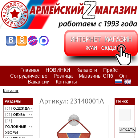
Главная
НОВИНКИ
Каталоги
Прайс
Сотрудничество
Розница
Магазины СПб
Опт
Вакансии
Контакты
Каталог
Артикул: 23140001А
Разделы
Поиск
[01]
ОДЕЖДА
[02]
ОБУВЬ
[03]
ГОЛОВНЫЕ
ИСКАТЬ
УБОРЫ
Расширен