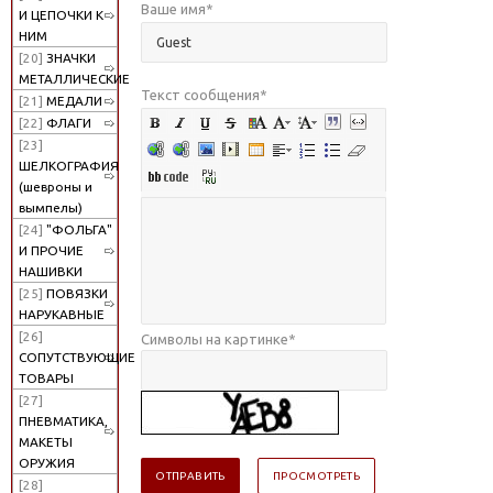
Ваше имя
*
И ЦЕПОЧКИ К
НИМ
[20]
ЗНАЧКИ
МЕТАЛЛИЧЕСКИЕ
Текст сообщения
*
[21]
МЕДАЛИ
[22]
ФЛАГИ
[23]
ШЕЛКОГРАФИЯ
(шевроны и
вымпелы)
[24]
"ФОЛЬГА"
И ПРОЧИЕ
НАШИВКИ
[25]
ПОВЯЗКИ
НАРУКАВНЫЕ
[26]
Символы на картинке
*
СОПУТСТВУЮЩИЕ
ТОВАРЫ
[27]
ПНЕВМАТИКА,
МАКЕТЫ
ОРУЖИЯ
[28]