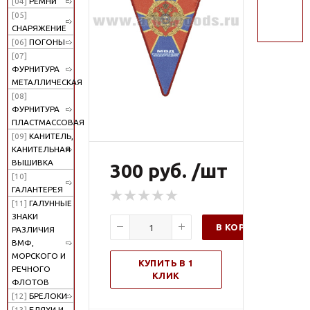
[04]
РЕМНИ
поиск
[05]
СНАРЯЖЕНИЕ
[06]
ПОГОНЫ
[07]
ФУРНИТУРА
МЕТАЛЛИЧЕСКАЯ
[08]
ФУРНИТУРА
ПЛАСТМАССОВАЯ
[09]
КАНИТЕЛЬ,
КАНИТЕЛЬНАЯ
ВЫШИВКА
300 руб. /шт
[10]
ГАЛАНТЕРЕЯ
[11]
ГАЛУННЫЕ
ЗНАКИ
В КОРЗИНУ
РАЗЛИЧИЯ
ВМФ,
МОРСКОГО И
КУПИТЬ В 1
РЕЧНОГО
КЛИК
ФЛОТОВ
[12]
БРЕЛОКИ
[13]
БЛЯХИ И