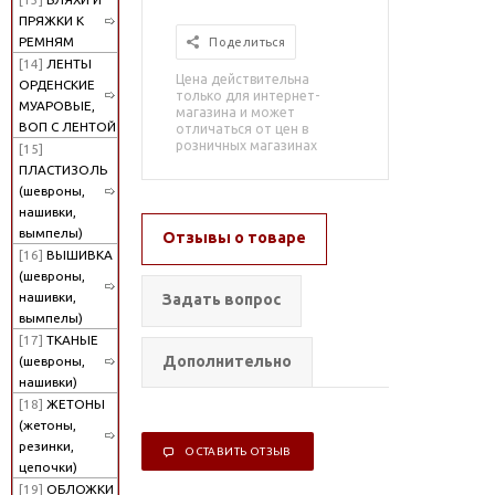
ПРЯЖКИ К
РЕМНЯМ
Поделиться
[14]
ЛЕНТЫ
Цена действительна
ОРДЕНСКИЕ
только для интернет-
МУАРОВЫЕ,
магазина и может
ВОП С ЛЕНТОЙ
отличаться от цен в
розничных магазинах
[15]
ПЛАСТИЗОЛЬ
(шевроны,
нашивки,
вымпелы)
Отзывы о товаре
[16]
ВЫШИВКА
(шевроны,
нашивки,
Задать вопрос
вымпелы)
[17]
ТКАНЫЕ
Дополнительно
(шевроны,
нашивки)
[18]
ЖЕТОНЫ
(жетоны,
резинки,
ОСТАВИТЬ ОТЗЫВ
цепочки)
[19]
ОБЛОЖКИ