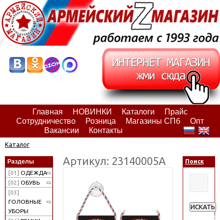
Главная
НОВИНКИ
Каталоги
Прайс
Сотрудничество
Розница
Магазины СПб
Опт
Вакансии
Контакты
Каталог
Артикул: 23140005А
Разделы
Поиск
[01]
ОДЕЖДА
[02]
ОБУВЬ
[03]
ГОЛОВНЫЕ
ИСКАТЬ
УБОРЫ
Расширен