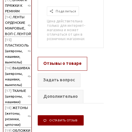
ПРЯЖКИ К
РЕМНЯМ
Поделиться
[14]
ЛЕНТЫ
Цена действительна
ОРДЕНСКИЕ
только для интернет-
МУАРОВЫЕ,
магазина и может
ВОП С ЛЕНТОЙ
отличаться от цен в
розничных магазинах
[15]
ПЛАСТИЗОЛЬ
(шевроны,
нашивки,
вымпелы)
Отзывы о товаре
[16]
ВЫШИВКА
(шевроны,
нашивки,
Задать вопрос
вымпелы)
[17]
ТКАНЫЕ
Дополнительно
(шевроны,
нашивки)
[18]
ЖЕТОНЫ
(жетоны,
резинки,
ОСТАВИТЬ ОТЗЫВ
цепочки)
[19]
ОБЛОЖКИ