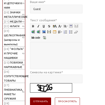
Ваше имя
*
И ЦЕПОЧКИ К
НИМ
[20]
ЗНАЧКИ
МЕТАЛЛИЧЕСКИЕ
Текст сообщения
*
[21]
МЕДАЛИ
[22]
ФЛАГИ
[23]
ШЕЛКОГРАФИЯ
(шевроны и
вымпелы)
[24]
"ФОЛЬГА"
И ПРОЧИЕ
НАШИВКИ
[25]
ПОВЯЗКИ
НАРУКАВНЫЕ
[26]
Символы на картинке
*
СОПУТСТВУЮЩИЕ
ТОВАРЫ
[27]
ПНЕВМАТИКА,
МАКЕТЫ
ОРУЖИЯ
[28]