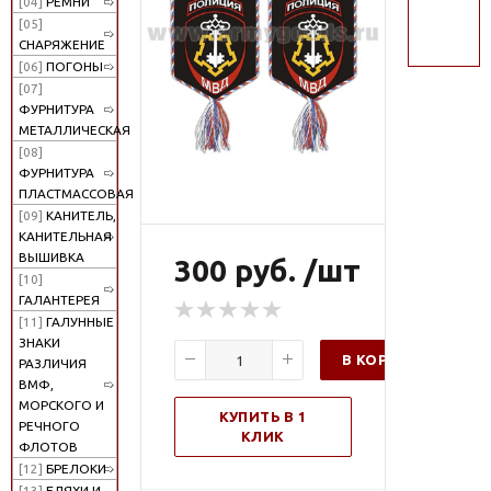
[04]
РЕМНИ
поиск
[05]
СНАРЯЖЕНИЕ
[06]
ПОГОНЫ
[07]
ФУРНИТУРА
МЕТАЛЛИЧЕСКАЯ
[08]
ФУРНИТУРА
ПЛАСТМАССОВАЯ
[09]
КАНИТЕЛЬ,
КАНИТЕЛЬНАЯ
ВЫШИВКА
300 руб. /шт
[10]
ГАЛАНТЕРЕЯ
[11]
ГАЛУННЫЕ
ЗНАКИ
В КОРЗИНУ
РАЗЛИЧИЯ
ВМФ,
МОРСКОГО И
КУПИТЬ В 1
РЕЧНОГО
КЛИК
ФЛОТОВ
[12]
БРЕЛОКИ
[13]
БЛЯХИ И