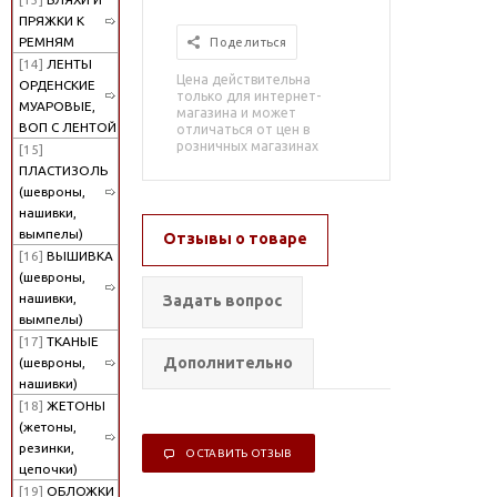
ПРЯЖКИ К
РЕМНЯМ
Поделиться
[14]
ЛЕНТЫ
Цена действительна
ОРДЕНСКИЕ
только для интернет-
МУАРОВЫЕ,
магазина и может
ВОП С ЛЕНТОЙ
отличаться от цен в
розничных магазинах
[15]
ПЛАСТИЗОЛЬ
(шевроны,
нашивки,
вымпелы)
Отзывы о товаре
[16]
ВЫШИВКА
(шевроны,
нашивки,
Задать вопрос
вымпелы)
[17]
ТКАНЫЕ
Дополнительно
(шевроны,
нашивки)
[18]
ЖЕТОНЫ
(жетоны,
резинки,
ОСТАВИТЬ ОТЗЫВ
цепочки)
[19]
ОБЛОЖКИ