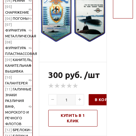
[04]
РЕМНИ
поиск
[05]
СНАРЯЖЕНИЕ
[06]
ПОГОНЫ
[07]
ФУРНИТУРА
МЕТАЛЛИЧЕСКАЯ
[08]
ФУРНИТУРА
ПЛАСТМАССОВАЯ
[09]
КАНИТЕЛЬ,
КАНИТЕЛЬНАЯ
ВЫШИВКА
300 руб. /шт
[10]
ГАЛАНТЕРЕЯ
[11]
ГАЛУННЫЕ
ЗНАКИ
В КОРЗИНУ
РАЗЛИЧИЯ
ВМФ,
МОРСКОГО И
КУПИТЬ В 1
РЕЧНОГО
КЛИК
ФЛОТОВ
[12]
БРЕЛОКИ
[13]
БЛЯХИ И