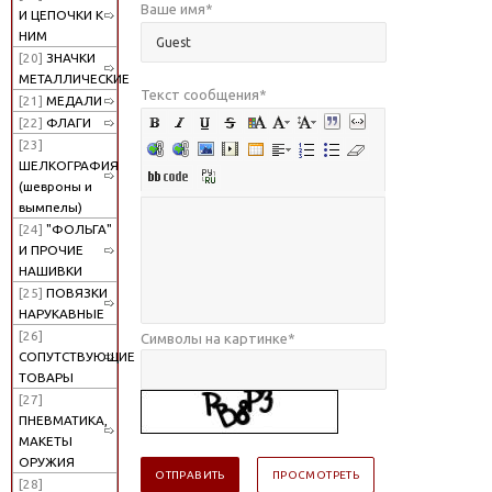
Ваше имя
*
И ЦЕПОЧКИ К
НИМ
[20]
ЗНАЧКИ
МЕТАЛЛИЧЕСКИЕ
Текст сообщения
*
[21]
МЕДАЛИ
[22]
ФЛАГИ
[23]
ШЕЛКОГРАФИЯ
(шевроны и
вымпелы)
[24]
"ФОЛЬГА"
И ПРОЧИЕ
НАШИВКИ
[25]
ПОВЯЗКИ
НАРУКАВНЫЕ
[26]
Символы на картинке
*
СОПУТСТВУЮЩИЕ
ТОВАРЫ
[27]
ПНЕВМАТИКА,
МАКЕТЫ
ОРУЖИЯ
[28]