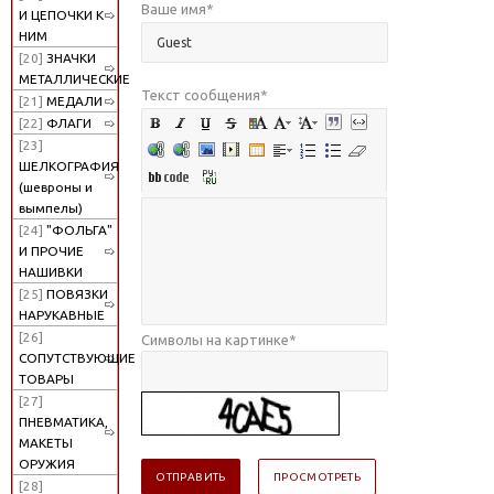
Ваше имя
*
И ЦЕПОЧКИ К
НИМ
[20]
ЗНАЧКИ
МЕТАЛЛИЧЕСКИЕ
Текст сообщения
*
[21]
МЕДАЛИ
[22]
ФЛАГИ
[23]
ШЕЛКОГРАФИЯ
(шевроны и
вымпелы)
[24]
"ФОЛЬГА"
И ПРОЧИЕ
НАШИВКИ
[25]
ПОВЯЗКИ
НАРУКАВНЫЕ
[26]
Символы на картинке
*
СОПУТСТВУЮЩИЕ
ТОВАРЫ
[27]
ПНЕВМАТИКА,
МАКЕТЫ
ОРУЖИЯ
[28]