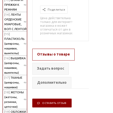
ПРЯЖКИ К
РЕМНЯМ
Поделиться
[14]
ЛЕНТЫ
Цена действительна
ОРДЕНСКИЕ
только для интернет-
МУАРОВЫЕ,
магазина и может
ВОП С ЛЕНТОЙ
отличаться от цен в
розничных магазинах
[15]
ПЛАСТИЗОЛЬ
(шевроны,
нашивки,
вымпелы)
Отзывы о товаре
[16]
ВЫШИВКА
(шевроны,
нашивки,
Задать вопрос
вымпелы)
[17]
ТКАНЫЕ
Дополнительно
(шевроны,
нашивки)
[18]
ЖЕТОНЫ
(жетоны,
резинки,
ОСТАВИТЬ ОТЗЫВ
цепочки)
[19]
ОБЛОЖКИ