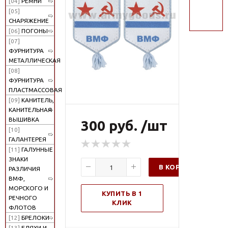
[04]
РЕМНИ
поиск
[05]
СНАРЯЖЕНИЕ
[06]
ПОГОНЫ
[07]
ФУРНИТУРА
МЕТАЛЛИЧЕСКАЯ
[08]
ФУРНИТУРА
ПЛАСТМАССОВАЯ
[09]
КАНИТЕЛЬ,
КАНИТЕЛЬНАЯ
ВЫШИВКА
300 руб. /шт
[10]
ГАЛАНТЕРЕЯ
[11]
ГАЛУННЫЕ
ЗНАКИ
В КОРЗИНУ
РАЗЛИЧИЯ
ВМФ,
МОРСКОГО И
КУПИТЬ В 1
РЕЧНОГО
КЛИК
ФЛОТОВ
[12]
БРЕЛОКИ
[13]
БЛЯХИ И