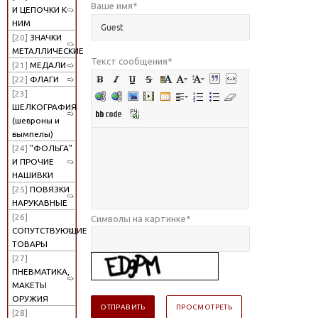
Ваше имя
*
И ЦЕПОЧКИ К
НИМ
[20]
ЗНАЧКИ
МЕТАЛЛИЧЕСКИЕ
Текст сообщения
*
[21]
МЕДАЛИ
[22]
ФЛАГИ
[23]
ШЕЛКОГРАФИЯ
(шевроны и
вымпелы)
[24]
"ФОЛЬГА"
И ПРОЧИЕ
НАШИВКИ
[25]
ПОВЯЗКИ
НАРУКАВНЫЕ
[26]
Символы на картинке
*
СОПУТСТВУЮЩИЕ
ТОВАРЫ
[27]
ПНЕВМАТИКА,
МАКЕТЫ
ОРУЖИЯ
[28]