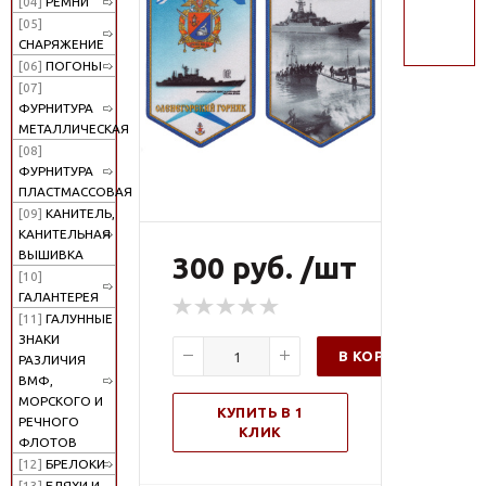
[04]
РЕМНИ
поиск
[05]
СНАРЯЖЕНИЕ
[06]
ПОГОНЫ
[07]
ФУРНИТУРА
МЕТАЛЛИЧЕСКАЯ
[08]
ФУРНИТУРА
ПЛАСТМАССОВАЯ
[09]
КАНИТЕЛЬ,
КАНИТЕЛЬНАЯ
ВЫШИВКА
300 руб. /шт
[10]
ГАЛАНТЕРЕЯ
[11]
ГАЛУННЫЕ
ЗНАКИ
В КОРЗИНУ
РАЗЛИЧИЯ
ВМФ,
МОРСКОГО И
КУПИТЬ В 1
РЕЧНОГО
КЛИК
ФЛОТОВ
[12]
БРЕЛОКИ
[13]
БЛЯХИ И