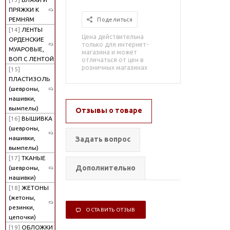
ПРЯЖКИ К
РЕМНЯМ
Поделиться
[14]
ЛЕНТЫ
Цена действительна
ОРДЕНСКИЕ
только для интернет-
МУАРОВЫЕ,
магазина и может
ВОП С ЛЕНТОЙ
отличаться от цен в
розничных магазинах
[15]
ПЛАСТИЗОЛЬ
(шевроны,
нашивки,
вымпелы)
Отзывы о товаре
[16]
ВЫШИВКА
(шевроны,
нашивки,
Задать вопрос
вымпелы)
[17]
ТКАНЫЕ
Дополнительно
(шевроны,
нашивки)
[18]
ЖЕТОНЫ
(жетоны,
резинки,
ОСТАВИТЬ ОТЗЫВ
цепочки)
[19]
ОБЛОЖКИ