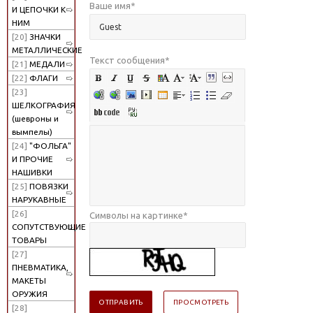
Ваше имя
*
И ЦЕПОЧКИ К
НИМ
[20]
ЗНАЧКИ
МЕТАЛЛИЧЕСКИЕ
Текст сообщения
*
[21]
МЕДАЛИ
[22]
ФЛАГИ
[23]
ШЕЛКОГРАФИЯ
(шевроны и
вымпелы)
[24]
"ФОЛЬГА"
И ПРОЧИЕ
НАШИВКИ
[25]
ПОВЯЗКИ
НАРУКАВНЫЕ
[26]
Символы на картинке
*
СОПУТСТВУЮЩИЕ
ТОВАРЫ
[27]
ПНЕВМАТИКА,
МАКЕТЫ
ОРУЖИЯ
[28]