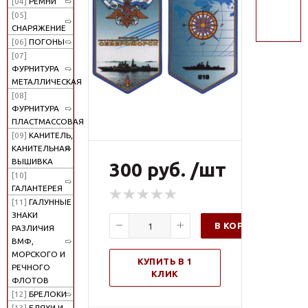
[04]
РЕМНИ
поиск
[05]
СНАРЯЖЕНИЕ
[06]
ПОГОНЫ
[07]
ФУРНИТУРА
МЕТАЛЛИЧЕСКАЯ
[08]
ФУРНИТУРА
ПЛАСТМАССОВАЯ
[09]
КАНИТЕЛЬ,
КАНИТЕЛЬНАЯ
ВЫШИВКА
300 руб. /шт
[10]
ГАЛАНТЕРЕЯ
[11]
ГАЛУННЫЕ
ЗНАКИ
В КОРЗИНУ
РАЗЛИЧИЯ
ВМФ,
МОРСКОГО И
КУПИТЬ В 1
РЕЧНОГО
КЛИК
ФЛОТОВ
[12]
БРЕЛОКИ
[13]
БЛЯХИ И