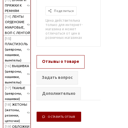
ПРЯЖКИ К
РЕМНЯМ
Поделиться
[14]
ЛЕНТЫ
Цена действительна
ОРДЕНСКИЕ
только для интернет-
МУАРОВЫЕ,
магазина и может
ВОП С ЛЕНТОЙ
отличаться от цен в
розничных магазинах
[15]
ПЛАСТИЗОЛЬ
(шевроны,
нашивки,
вымпелы)
Отзывы о товаре
[16]
ВЫШИВКА
(шевроны,
нашивки,
Задать вопрос
вымпелы)
[17]
ТКАНЫЕ
Дополнительно
(шевроны,
нашивки)
[18]
ЖЕТОНЫ
(жетоны,
резинки,
ОСТАВИТЬ ОТЗЫВ
цепочки)
[19]
ОБЛОЖКИ