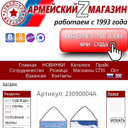
Главная
НОВИНКИ
Каталоги
Прайс
Сотрудничество
Розница
Магазины СПб
Опт
Вакансии
Контакты
Каталог
Артикул: 23090004А
Разделы
Поиск
[01]
ОДЕЖДА
[02]
ОБУВЬ
[03]
ГОЛОВНЫЕ
ИСКАТЬ
УБОРЫ
Расширен