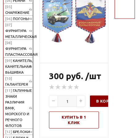
[04]
РЕМНИ
поиск
[05]
СНАРЯЖЕНИЕ
[06]
ПОГОНЫ
[07]
ФУРНИТУРА
МЕТАЛЛИЧЕСКАЯ
[08]
ФУРНИТУРА
ПЛАСТМАССОВАЯ
[09]
КАНИТЕЛЬ,
КАНИТЕЛЬНАЯ
ВЫШИВКА
300 руб. /шт
[10]
ГАЛАНТЕРЕЯ
[11]
ГАЛУННЫЕ
ЗНАКИ
В КОРЗИНУ
РАЗЛИЧИЯ
ВМФ,
МОРСКОГО И
КУПИТЬ В 1
РЕЧНОГО
КЛИК
ФЛОТОВ
[12]
БРЕЛОКИ
[13]
БЛЯХИ И