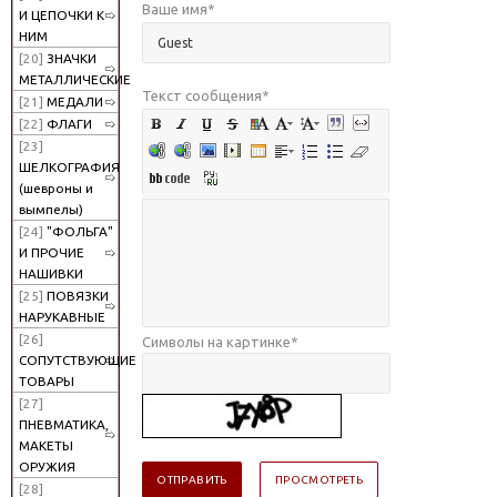
Ваше имя
*
И ЦЕПОЧКИ К
НИМ
[20]
ЗНАЧКИ
МЕТАЛЛИЧЕСКИЕ
Текст сообщения
*
[21]
МЕДАЛИ
[22]
ФЛАГИ
[23]
ШЕЛКОГРАФИЯ
(шевроны и
вымпелы)
[24]
"ФОЛЬГА"
И ПРОЧИЕ
НАШИВКИ
[25]
ПОВЯЗКИ
НАРУКАВНЫЕ
[26]
Символы на картинке
*
СОПУТСТВУЮЩИЕ
ТОВАРЫ
[27]
ПНЕВМАТИКА,
МАКЕТЫ
ОРУЖИЯ
[28]