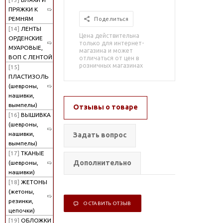
ПРЯЖКИ К
РЕМНЯМ
Поделиться
[14]
ЛЕНТЫ
Цена действительна
ОРДЕНСКИЕ
только для интернет-
МУАРОВЫЕ,
магазина и может
ВОП С ЛЕНТОЙ
отличаться от цен в
розничных магазинах
[15]
ПЛАСТИЗОЛЬ
(шевроны,
нашивки,
вымпелы)
Отзывы о товаре
[16]
ВЫШИВКА
(шевроны,
нашивки,
Задать вопрос
вымпелы)
[17]
ТКАНЫЕ
Дополнительно
(шевроны,
нашивки)
[18]
ЖЕТОНЫ
(жетоны,
резинки,
ОСТАВИТЬ ОТЗЫВ
цепочки)
[19]
ОБЛОЖКИ