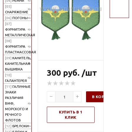
[04]
РЕМНИ
поиск
[05]
СНАРЯЖЕНИЕ
[06]
ПОГОНЫ
[07]
ФУРНИТУРА
МЕТАЛЛИЧЕСКАЯ
[08]
ФУРНИТУРА
ПЛАСТМАССОВАЯ
[09]
КАНИТЕЛЬ,
КАНИТЕЛЬНАЯ
ВЫШИВКА
300 руб. /шт
[10]
ГАЛАНТЕРЕЯ
[11]
ГАЛУННЫЕ
ЗНАКИ
В КОРЗИНУ
РАЗЛИЧИЯ
ВМФ,
МОРСКОГО И
КУПИТЬ В 1
РЕЧНОГО
КЛИК
ФЛОТОВ
[12]
БРЕЛОКИ
[13]
БЛЯХИ И