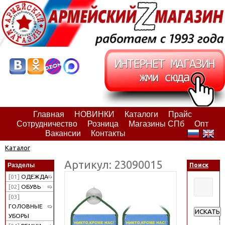
Главная
НОВИНКИ
Каталоги
Прайс
Сотрудничество
Розница
Магазины СПб
Опт
Вакансии
Контакты
Каталог
Артикул: 23090015
Разделы
Поиск
[01]
ОДЕЖДА
[02]
ОБУВЬ
[03]
ГОЛОВНЫЕ
ИСКАТЬ
УБОРЫ
Расширен