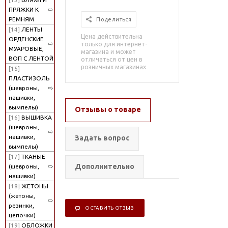
ПРЯЖКИ К
РЕМНЯМ
Поделиться
[14]
ЛЕНТЫ
Цена действительна
ОРДЕНСКИЕ
только для интернет-
МУАРОВЫЕ,
магазина и может
ВОП С ЛЕНТОЙ
отличаться от цен в
розничных магазинах
[15]
ПЛАСТИЗОЛЬ
(шевроны,
нашивки,
вымпелы)
Отзывы о товаре
[16]
ВЫШИВКА
(шевроны,
нашивки,
Задать вопрос
вымпелы)
[17]
ТКАНЫЕ
Дополнительно
(шевроны,
нашивки)
[18]
ЖЕТОНЫ
(жетоны,
резинки,
ОСТАВИТЬ ОТЗЫВ
цепочки)
[19]
ОБЛОЖКИ