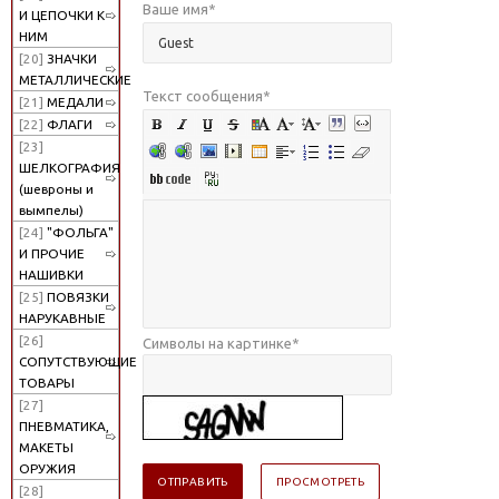
Ваше имя
*
И ЦЕПОЧКИ К
НИМ
[20]
ЗНАЧКИ
МЕТАЛЛИЧЕСКИЕ
Текст сообщения
*
[21]
МЕДАЛИ
[22]
ФЛАГИ
[23]
ШЕЛКОГРАФИЯ
(шевроны и
вымпелы)
[24]
"ФОЛЬГА"
И ПРОЧИЕ
НАШИВКИ
[25]
ПОВЯЗКИ
НАРУКАВНЫЕ
[26]
Символы на картинке
*
СОПУТСТВУЮЩИЕ
ТОВАРЫ
[27]
ПНЕВМАТИКА,
МАКЕТЫ
ОРУЖИЯ
[28]