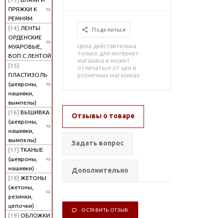
ПРЯЖКИ К
РЕМНЯМ
[14]
ЛЕНТЫ
Поделиться
ОРДЕНСКИЕ
Цена действительна
МУАРОВЫЕ,
только для интернет-
ВОП С ЛЕНТОЙ
магазина и может
[15]
отличаться от цен в
ПЛАСТИЗОЛЬ
розничных магазинах
(шевроны,
нашивки,
вымпелы)
[16]
ВЫШИВКА
Отзывы о товаре
(шевроны,
нашивки,
вымпелы)
Задать вопрос
[17]
ТКАНЫЕ
(шевроны,
нашивки)
Дополнительно
[18]
ЖЕТОНЫ
(жетоны,
резинки,
цепочки)
ОСТАВИТЬ ОТЗЫВ
[19]
ОБЛОЖКИ