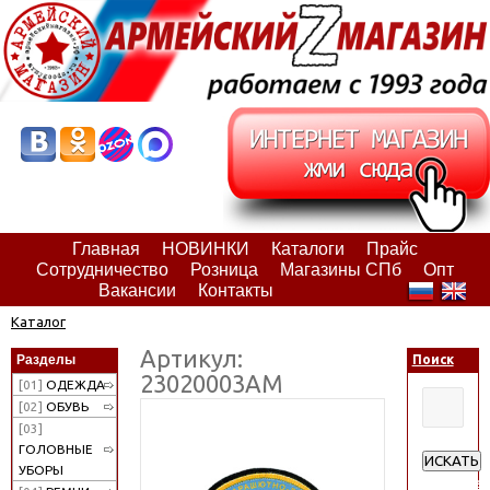
Главная
НОВИНКИ
Каталоги
Прайс
Сотрудничество
Розница
Магазины СПб
Опт
Вакансии
Контакты
Каталог
Артикул:
Разделы
Поиск
23020003АМ
[01]
ОДЕЖДА
[02]
ОБУВЬ
[03]
ГОЛОВНЫЕ
ИСКАТЬ
УБОРЫ
Расширен