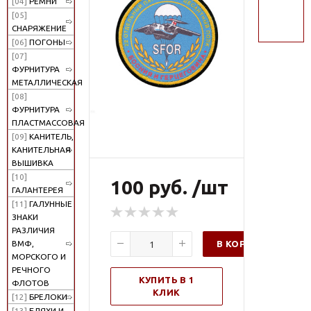
[04]
РЕМНИ
поиск
[05]
СНАРЯЖЕНИЕ
[06]
ПОГОНЫ
[07]
ФУРНИТУРА
МЕТАЛЛИЧЕСКАЯ
[08]
ФУРНИТУРА
ПЛАСТМАССОВАЯ
[09]
КАНИТЕЛЬ,
КАНИТЕЛЬНАЯ
ВЫШИВКА
[10]
100 руб. /шт
ГАЛАНТЕРЕЯ
[11]
ГАЛУННЫЕ
ЗНАКИ
РАЗЛИЧИЯ
В КОРЗИНУ
ВМФ,
МОРСКОГО И
РЕЧНОГО
КУПИТЬ В 1
ФЛОТОВ
КЛИК
[12]
БРЕЛОКИ
[13]
БЛЯХИ И