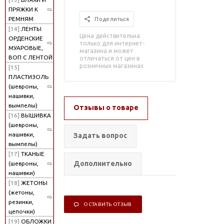
ПРЯЖКИ К
РЕМНЯМ
Поделиться
[14]
ЛЕНТЫ
Цена действительна
ОРДЕНСКИЕ
только для интернет-
МУАРОВЫЕ,
магазина и может
ВОП С ЛЕНТОЙ
отличаться от цен в
розничных магазинах
[15]
ПЛАСТИЗОЛЬ
(шевроны,
нашивки,
вымпелы)
Отзывы о товаре
[16]
ВЫШИВКА
(шевроны,
нашивки,
Задать вопрос
вымпелы)
[17]
ТКАНЫЕ
Дополнительно
(шевроны,
нашивки)
[18]
ЖЕТОНЫ
(жетоны,
резинки,
ОСТАВИТЬ ОТЗЫВ
цепочки)
[19]
ОБЛОЖКИ