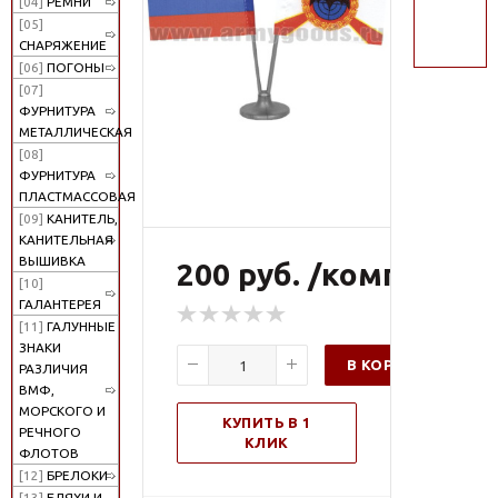
[04]
РЕМНИ
поиск
[05]
СНАРЯЖЕНИЕ
[06]
ПОГОНЫ
[07]
ФУРНИТУРА
МЕТАЛЛИЧЕСКАЯ
[08]
ФУРНИТУРА
ПЛАСТМАССОВАЯ
[09]
КАНИТЕЛЬ,
КАНИТЕЛЬНАЯ
ВЫШИВКА
200 руб. /компл
[10]
ГАЛАНТЕРЕЯ
[11]
ГАЛУННЫЕ
ЗНАКИ
В КОРЗИНУ
РАЗЛИЧИЯ
ВМФ,
МОРСКОГО И
КУПИТЬ В 1
РЕЧНОГО
КЛИК
ФЛОТОВ
[12]
БРЕЛОКИ
[13]
БЛЯХИ И