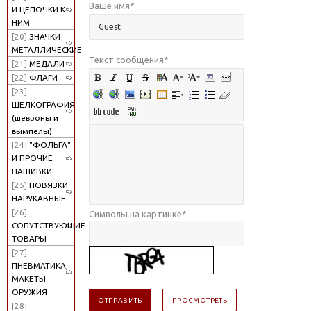
Ваше имя
*
И ЦЕПОЧКИ К
НИМ
[20]
ЗНАЧКИ
МЕТАЛЛИЧЕСКИЕ
Текст сообщения
*
[21]
МЕДАЛИ
[22]
ФЛАГИ
[23]
ШЕЛКОГРАФИЯ
(шевроны и
вымпелы)
[24]
"ФОЛЬГА"
И ПРОЧИЕ
НАШИВКИ
[25]
ПОВЯЗКИ
НАРУКАВНЫЕ
[26]
Символы на картинке
*
СОПУТСТВУЮЩИЕ
ТОВАРЫ
[27]
ПНЕВМАТИКА,
МАКЕТЫ
ОРУЖИЯ
[28]