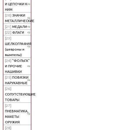
И ЦЕПОЧКИ К
НИМ
[20]
ЗНАЧКИ
МЕТАЛЛИЧЕСКИЕ
[21]
МЕДАЛИ
[22]
ФЛАГИ
[23]
ШЕЛКОГРАФИЯ
(шевроны и
вымпелы)
[24]
"ФОЛЬГА"
И ПРОЧИЕ
НАШИВКИ
[25]
ПОВЯЗКИ
НАРУКАВНЫЕ
[26]
СОПУТСТВУЮЩИЕ
ТОВАРЫ
[27]
ПНЕВМАТИКА,
МАКЕТЫ
ОРУЖИЯ
[28]