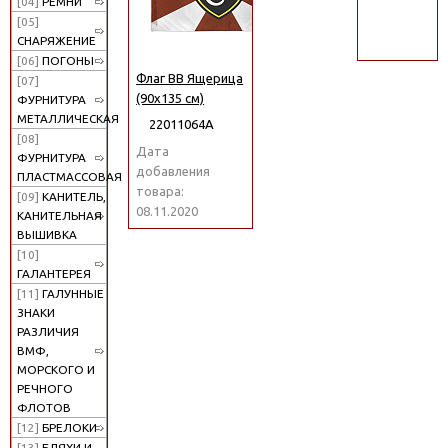
[04]
РЕМНИ
поиск
[05]
СНАРЯЖЕНИЕ
[06]
ПОГОНЫ
Флаг ВВ Ящерица
[07]
(90x135 см)
ФУРНИТУРА
МЕТАЛЛИЧЕСКАЯ
22011064А
[08]
Дата
ФУРНИТУРА
добавления
ПЛАСТМАССОВАЯ
товара:
[09]
КАНИТЕЛЬ,
08.11.2020
КАНИТЕЛЬНАЯ
ВЫШИВКА
[10]
ГАЛАНТЕРЕЯ
[11]
ГАЛУННЫЕ
ЗНАКИ
РАЗЛИЧИЯ
ВМФ,
МОРСКОГО И
РЕЧНОГО
ФЛОТОВ
[12]
БРЕЛОКИ
[13]
БЛЯХИ И