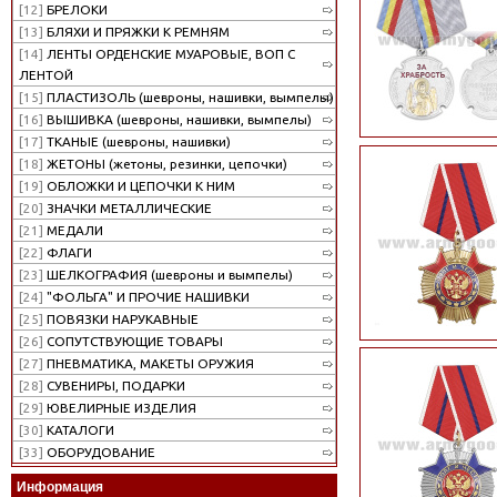
[12]
БРЕЛОКИ
[13]
БЛЯХИ И ПРЯЖКИ К РЕМНЯМ
[14]
ЛЕНТЫ ОРДЕНСКИЕ МУАРОВЫЕ, ВОП С
ЛЕНТОЙ
[15]
ПЛАСТИЗОЛЬ (шевроны, нашивки, вымпелы)
[16]
ВЫШИВКА (шевроны, нашивки, вымпелы)
[17]
ТКАНЫЕ (шевроны, нашивки)
[18]
ЖЕТОНЫ (жетоны, резинки, цепочки)
[19]
ОБЛОЖКИ И ЦЕПОЧКИ К НИМ
[20]
ЗНАЧКИ МЕТАЛЛИЧЕСКИЕ
[21]
МЕДАЛИ
[22]
ФЛАГИ
[23]
ШЕЛКОГРАФИЯ (шевроны и вымпелы)
[24]
"ФОЛЬГА" И ПРОЧИЕ НАШИВКИ
[25]
ПОВЯЗКИ НАРУКАВНЫЕ
[26]
СОПУТСТВУЮЩИЕ ТОВАРЫ
[27]
ПНЕВМАТИКА, МАКЕТЫ ОРУЖИЯ
[28]
СУВЕНИРЫ, ПОДАРКИ
[29]
ЮВЕЛИРНЫЕ ИЗДЕЛИЯ
[30]
КАТАЛОГИ
[33]
ОБОРУДОВАНИЕ
Информация