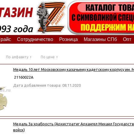
райс
Сотрудничество
Розница
Магазины СПб
Опт
По алфавиту
По цене
Медаль 10 лет Московскому казачьему кадетскому корпусу им. М
21160022А
Дата добавления товара: 08.11.2020
Медаль За храбрость (Архистратиг Архангел Михаил Государст
войск)