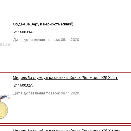
Орден За Веру и Верность (синий)
21160031А
Дата добавления товара: 08.11.2020
Медаль За службу в казачьих войсках (Волжское КВ) X лет
21160032А
Дата добавления товара: 08.11.2020
Медаль За службу в казачьих войсках (Волжское КВ) XV лет