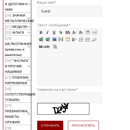
Ваше имя
*
И ЦЕПОЧКИ К
НИМ
[20]
ЗНАЧКИ
МЕТАЛЛИЧЕСКИЕ
Текст сообщения
*
[21]
МЕДАЛИ
[22]
ФЛАГИ
[23]
ШЕЛКОГРАФИЯ
(шевроны и
вымпелы)
[24]
"ФОЛЬГА"
И ПРОЧИЕ
НАШИВКИ
[25]
ПОВЯЗКИ
НАРУКАВНЫЕ
[26]
Символы на картинке
*
СОПУТСТВУЮЩИЕ
ТОВАРЫ
[27]
ПНЕВМАТИКА,
МАКЕТЫ
ОРУЖИЯ
[28]