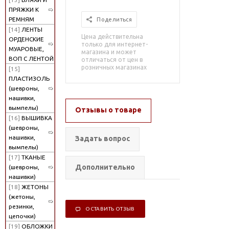
ПРЯЖКИ К
РЕМНЯМ
Поделиться
[14]
ЛЕНТЫ
Цена действительна
ОРДЕНСКИЕ
только для интернет-
МУАРОВЫЕ,
магазина и может
ВОП С ЛЕНТОЙ
отличаться от цен в
розничных магазинах
[15]
ПЛАСТИЗОЛЬ
(шевроны,
нашивки,
вымпелы)
Отзывы о товаре
[16]
ВЫШИВКА
(шевроны,
нашивки,
Задать вопрос
вымпелы)
[17]
ТКАНЫЕ
Дополнительно
(шевроны,
нашивки)
[18]
ЖЕТОНЫ
(жетоны,
резинки,
ОСТАВИТЬ ОТЗЫВ
цепочки)
[19]
ОБЛОЖКИ