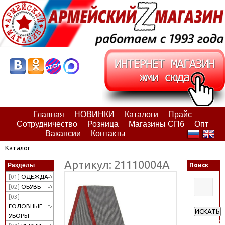
Главная
НОВИНКИ
Каталоги
Прайс
Сотрудничество
Розница
Магазины СПб
Опт
Вакансии
Контакты
Каталог
Артикул: 21110004А
Разделы
Поиск
[01]
ОДЕЖДА
[02]
ОБУВЬ
[03]
ГОЛОВНЫЕ
ИСКАТЬ
УБОРЫ
Расширен