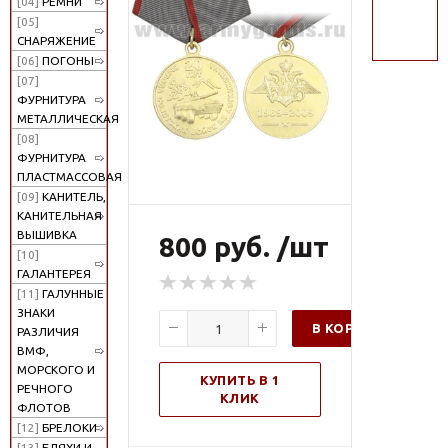
[04]
РЕМНИ
поиск
[05]
СНАРЯЖЕНИЕ
[06]
ПОГОНЫ
[07]
ФУРНИТУРА
МЕТАЛЛИЧЕСКАЯ
[08]
ФУРНИТУРА
ПЛАСТМАССОВАЯ
[09]
КАНИТЕЛЬ,
КАНИТЕЛЬНАЯ
ВЫШИВКА
800 руб. /шт
[10]
ГАЛАНТЕРЕЯ
[11]
ГАЛУННЫЕ
ЗНАКИ
В КОРЗИНУ
РАЗЛИЧИЯ
ВМФ,
МОРСКОГО И
КУПИТЬ В 1
РЕЧНОГО
КЛИК
ФЛОТОВ
[12]
БРЕЛОКИ
[13]
БЛЯХИ И