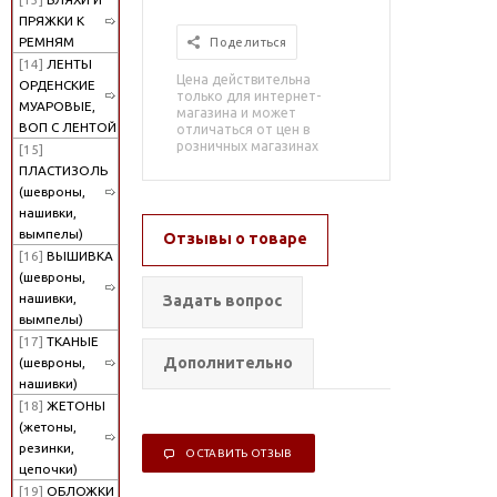
ПРЯЖКИ К
РЕМНЯМ
Поделиться
[14]
ЛЕНТЫ
Цена действительна
ОРДЕНСКИЕ
только для интернет-
МУАРОВЫЕ,
магазина и может
ВОП С ЛЕНТОЙ
отличаться от цен в
розничных магазинах
[15]
ПЛАСТИЗОЛЬ
(шевроны,
нашивки,
вымпелы)
Отзывы о товаре
[16]
ВЫШИВКА
(шевроны,
нашивки,
Задать вопрос
вымпелы)
[17]
ТКАНЫЕ
Дополнительно
(шевроны,
нашивки)
[18]
ЖЕТОНЫ
(жетоны,
резинки,
ОСТАВИТЬ ОТЗЫВ
цепочки)
[19]
ОБЛОЖКИ