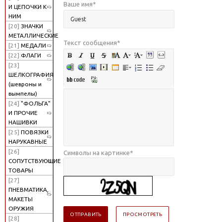
Ваше имя
*
И ЦЕПОЧКИ К
НИМ
[20]
ЗНАЧКИ
МЕТАЛЛИЧЕСКИЕ
Текст сообщения
*
[21]
МЕДАЛИ
[22]
ФЛАГИ
[23]
ШЕЛКОГРАФИЯ
(шевроны и
вымпелы)
[24]
"ФОЛЬГА"
И ПРОЧИЕ
НАШИВКИ
[25]
ПОВЯЗКИ
НАРУКАВНЫЕ
[26]
Символы на картинке
*
СОПУТСТВУЮЩИЕ
ТОВАРЫ
[27]
ПНЕВМАТИКА,
МАКЕТЫ
ОРУЖИЯ
[28]