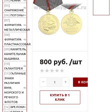
[04]
РЕМНИ
поиск
[05]
СНАРЯЖЕНИЕ
[06]
ПОГОНЫ
[07]
ФУРНИТУРА
МЕТАЛЛИЧЕСКАЯ
[08]
ФУРНИТУРА
ПЛАСТМАССОВАЯ
[09]
КАНИТЕЛЬ,
КАНИТЕЛЬНАЯ
ВЫШИВКА
800 руб. /шт
[10]
ГАЛАНТЕРЕЯ
[11]
ГАЛУННЫЕ
ЗНАКИ
В КОРЗИНУ
РАЗЛИЧИЯ
ВМФ,
МОРСКОГО И
КУПИТЬ В 1
РЕЧНОГО
КЛИК
ФЛОТОВ
[12]
БРЕЛОКИ
[13]
БЛЯХИ И