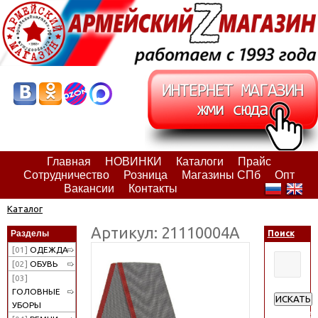
Главная
НОВИНКИ
Каталоги
Прайс
Сотрудничество
Розница
Магазины СПб
Опт
Вакансии
Контакты
Каталог
Артикул: 21110004А
Разделы
Поиск
[01]
ОДЕЖДА
[02]
ОБУВЬ
[03]
ГОЛОВНЫЕ
ИСКАТЬ
УБОРЫ
Расширен