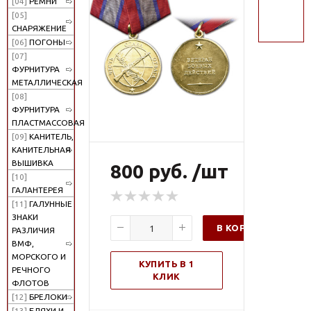
[04]
РЕМНИ
поиск
[05]
СНАРЯЖЕНИЕ
[06]
ПОГОНЫ
[07]
ФУРНИТУРА
МЕТАЛЛИЧЕСКАЯ
[08]
ФУРНИТУРА
ПЛАСТМАССОВАЯ
[09]
КАНИТЕЛЬ,
КАНИТЕЛЬНАЯ
ВЫШИВКА
800 руб. /шт
[10]
ГАЛАНТЕРЕЯ
[11]
ГАЛУННЫЕ
ЗНАКИ
В КОРЗИНУ
РАЗЛИЧИЯ
ВМФ,
МОРСКОГО И
КУПИТЬ В 1
РЕЧНОГО
КЛИК
ФЛОТОВ
[12]
БРЕЛОКИ
[13]
БЛЯХИ И