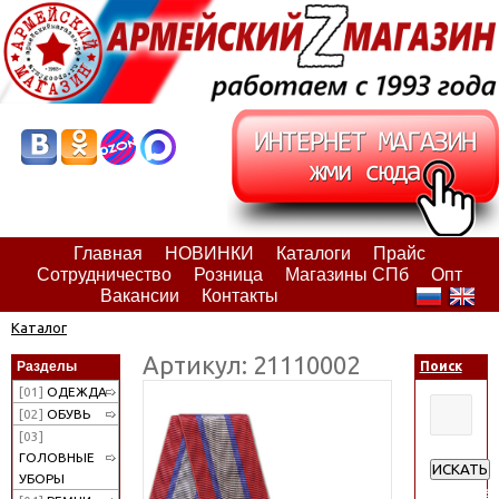
Главная
НОВИНКИ
Каталоги
Прайс
Сотрудничество
Розница
Магазины СПб
Опт
Вакансии
Контакты
Каталог
Артикул: 21110002
Разделы
Поиск
[01]
ОДЕЖДА
[02]
ОБУВЬ
[03]
ГОЛОВНЫЕ
ИСКАТЬ
УБОРЫ
Расширен