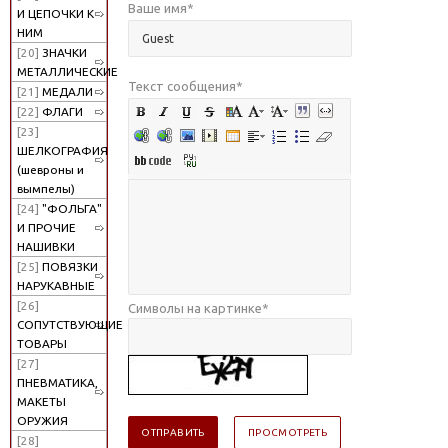
Ваше имя
*
И ЦЕПОЧКИ К
НИМ
[20]
ЗНАЧКИ
МЕТАЛЛИЧЕСКИЕ
Текст сообщения
*
[21]
МЕДАЛИ
[22]
ФЛАГИ
[23]
ШЕЛКОГРАФИЯ
(шевроны и
вымпелы)
[24]
"ФОЛЬГА"
И ПРОЧИЕ
НАШИВКИ
[25]
ПОВЯЗКИ
НАРУКАВНЫЕ
[26]
Символы на картинке
*
СОПУТСТВУЮЩИЕ
ТОВАРЫ
[27]
ПНЕВМАТИКА,
МАКЕТЫ
ОРУЖИЯ
[28]