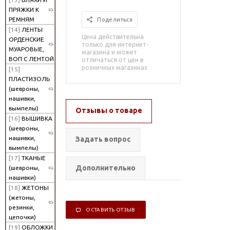
ПРЯЖКИ К
РЕМНЯМ
Поделиться
[14]
ЛЕНТЫ
Цена действительна
ОРДЕНСКИЕ
только для интернет-
МУАРОВЫЕ,
магазина и может
ВОП С ЛЕНТОЙ
отличаться от цен в
розничных магазинах
[15]
ПЛАСТИЗОЛЬ
(шевроны,
нашивки,
вымпелы)
Отзывы о товаре
[16]
ВЫШИВКА
(шевроны,
нашивки,
Задать вопрос
вымпелы)
[17]
ТКАНЫЕ
Дополнительно
(шевроны,
нашивки)
[18]
ЖЕТОНЫ
(жетоны,
резинки,
ОСТАВИТЬ ОТЗЫВ
цепочки)
[19]
ОБЛОЖКИ