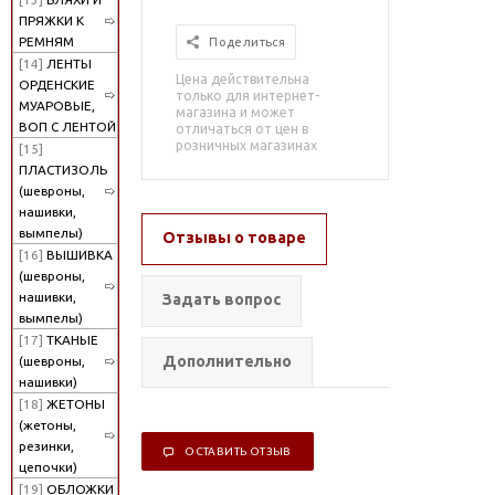
ПРЯЖКИ К
РЕМНЯМ
Поделиться
[14]
ЛЕНТЫ
Цена действительна
ОРДЕНСКИЕ
только для интернет-
МУАРОВЫЕ,
магазина и может
ВОП С ЛЕНТОЙ
отличаться от цен в
розничных магазинах
[15]
ПЛАСТИЗОЛЬ
(шевроны,
нашивки,
вымпелы)
Отзывы о товаре
[16]
ВЫШИВКА
(шевроны,
нашивки,
Задать вопрос
вымпелы)
[17]
ТКАНЫЕ
Дополнительно
(шевроны,
нашивки)
[18]
ЖЕТОНЫ
(жетоны,
резинки,
ОСТАВИТЬ ОТЗЫВ
цепочки)
[19]
ОБЛОЖКИ