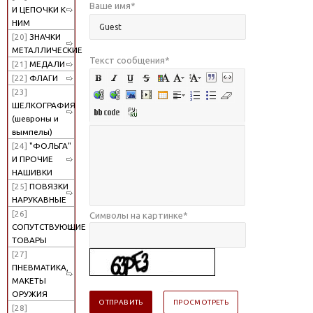
Ваше имя
*
И ЦЕПОЧКИ К
НИМ
[20]
ЗНАЧКИ
МЕТАЛЛИЧЕСКИЕ
Текст сообщения
*
[21]
МЕДАЛИ
[22]
ФЛАГИ
[23]
ШЕЛКОГРАФИЯ
(шевроны и
вымпелы)
[24]
"ФОЛЬГА"
И ПРОЧИЕ
НАШИВКИ
[25]
ПОВЯЗКИ
НАРУКАВНЫЕ
[26]
Символы на картинке
*
СОПУТСТВУЮЩИЕ
ТОВАРЫ
[27]
ПНЕВМАТИКА,
МАКЕТЫ
ОРУЖИЯ
[28]