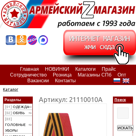
Главная
НОВИНКИ
Каталоги
Прайс
Сотрудничество
Розница
Магазины СПб
Опт
Вакансии
Контакты
Каталог
Артикул: 21110010А
Разделы
Поиск
[01]
ОДЕЖДА
[02]
ОБУВЬ
[03]
ГОЛОВНЫЕ
ИСКАТЬ
УБОРЫ
Расширен