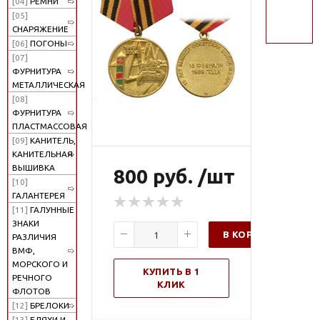
[04]
РЕМНИ
поиск
[05]
СНАРЯЖЕНИЕ
[06]
ПОГОНЫ
[07]
ФУРНИТУРА
МЕТАЛЛИЧЕСКАЯ
[08]
ФУРНИТУРА
ПЛАСТМАССОВАЯ
[09]
КАНИТЕЛЬ,
КАНИТЕЛЬНАЯ
ВЫШИВКА
800 руб. /шт
[10]
ГАЛАНТЕРЕЯ
[11]
ГАЛУННЫЕ
ЗНАКИ
В КОРЗИНУ
РАЗЛИЧИЯ
ВМФ,
МОРСКОГО И
КУПИТЬ В 1
РЕЧНОГО
КЛИК
ФЛОТОВ
[12]
БРЕЛОКИ
[13]
БЛЯХИ И