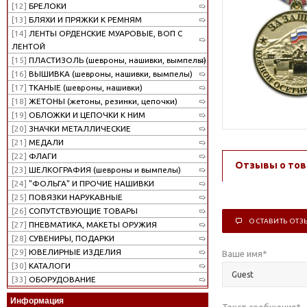
[12]
БРЕЛОКИ
[13]
БЛЯХИ И ПРЯЖКИ К РЕМНЯМ
[14]
ЛЕНТЫ ОРДЕНСКИЕ МУАРОВЫЕ, ВОП С
ЛЕНТОЙ
[15]
ПЛАСТИЗОЛЬ (шевроны, нашивки, вымпелы)
[16]
ВЫШИВКА (шевроны, нашивки, вымпелы)
[17]
ТКАНЫЕ (шевроны, нашивки)
[18]
ЖЕТОНЫ (жетоны, резинки, цепочки)
[19]
ОБЛОЖКИ И ЦЕПОЧКИ К НИМ
[20]
ЗНАЧКИ МЕТАЛЛИЧЕСКИЕ
[21]
МЕДАЛИ
[22]
ФЛАГИ
Отзывы о тов
[23]
ШЕЛКОГРАФИЯ (шевроны и вымпелы)
[24]
"ФОЛЬГА" И ПРОЧИЕ НАШИВКИ
[25]
ПОВЯЗКИ НАРУКАВНЫЕ
[26]
СОПУТСТВУЮЩИЕ ТОВАРЫ
ОСТАВИТЬ ОТЗ
[27]
ПНЕВМАТИКА, МАКЕТЫ ОРУЖИЯ
[28]
СУВЕНИРЫ, ПОДАРКИ
[29]
ЮВЕЛИРНЫЕ ИЗДЕЛИЯ
Ваше имя
*
[30]
КАТАЛОГИ
[33]
ОБОРУДОВАНИЕ
Информация
Текст сообщения
*