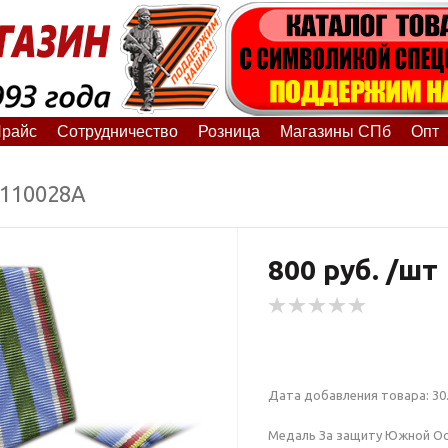
райс
Сотрудничество
Розница
Магазины СПб
Опт
1110028А
800 руб. /шт
Дата добавления товара: 30.
Медаль За защиту Южной Ос