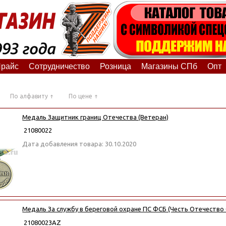
райс
Сотрудничество
Розница
Магазины СПб
Опт
По алфавиту
По цене
Медаль Защитник границ Отечества (Ветеран)
21080022
Дата добавления товара: 30.10.2020
Медаль За службу в береговой охране ПС ФСБ (Честь Отечество
21080023АZ