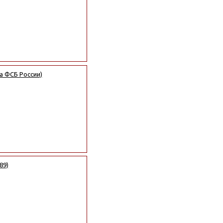
а ФСБ России)
89)