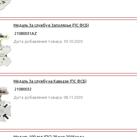
Медаль За службу в Заполярье (ПС ФСБ)
21080031АZ
Дата добавления товара: 30.10.2020
Медаль За службу на Кавказе (ПС ФСБ)
21080032
Дата добавления товара: 08.11.2020
Медаль 100 лет (ПС) 28 мая 2018 года