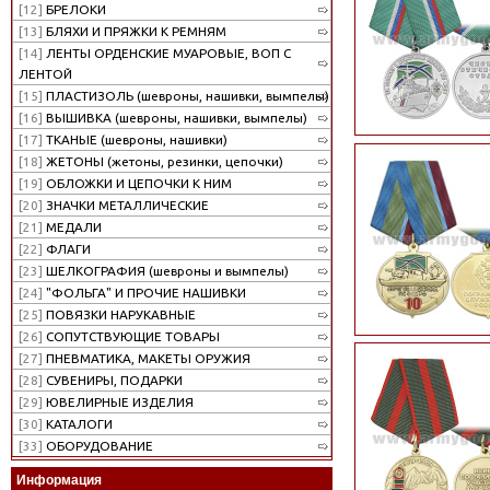
[12]
БРЕЛОКИ
[13]
БЛЯХИ И ПРЯЖКИ К РЕМНЯМ
[14]
ЛЕНТЫ ОРДЕНСКИЕ МУАРОВЫЕ, ВОП С
ЛЕНТОЙ
[15]
ПЛАСТИЗОЛЬ (шевроны, нашивки, вымпелы)
[16]
ВЫШИВКА (шевроны, нашивки, вымпелы)
[17]
ТКАНЫЕ (шевроны, нашивки)
[18]
ЖЕТОНЫ (жетоны, резинки, цепочки)
[19]
ОБЛОЖКИ И ЦЕПОЧКИ К НИМ
[20]
ЗНАЧКИ МЕТАЛЛИЧЕСКИЕ
[21]
МЕДАЛИ
[22]
ФЛАГИ
[23]
ШЕЛКОГРАФИЯ (шевроны и вымпелы)
[24]
"ФОЛЬГА" И ПРОЧИЕ НАШИВКИ
[25]
ПОВЯЗКИ НАРУКАВНЫЕ
[26]
СОПУТСТВУЮЩИЕ ТОВАРЫ
[27]
ПНЕВМАТИКА, МАКЕТЫ ОРУЖИЯ
[28]
СУВЕНИРЫ, ПОДАРКИ
[29]
ЮВЕЛИРНЫЕ ИЗДЕЛИЯ
[30]
КАТАЛОГИ
[33]
ОБОРУДОВАНИЕ
Информация