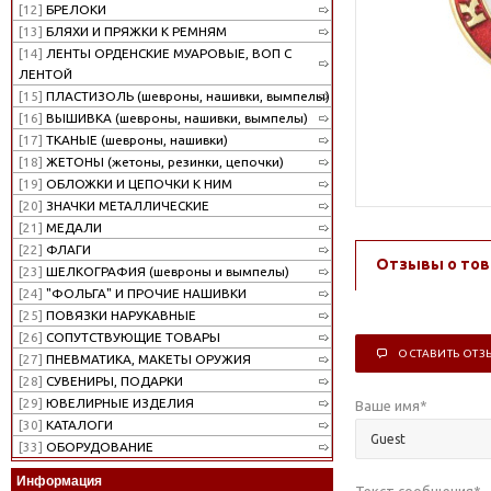
[12]
БРЕЛОКИ
[13]
БЛЯХИ И ПРЯЖКИ К РЕМНЯМ
[14]
ЛЕНТЫ ОРДЕНСКИЕ МУАРОВЫЕ, ВОП С
ЛЕНТОЙ
[15]
ПЛАСТИЗОЛЬ (шевроны, нашивки, вымпелы)
[16]
ВЫШИВКА (шевроны, нашивки, вымпелы)
[17]
ТКАНЫЕ (шевроны, нашивки)
[18]
ЖЕТОНЫ (жетоны, резинки, цепочки)
[19]
ОБЛОЖКИ И ЦЕПОЧКИ К НИМ
[20]
ЗНАЧКИ МЕТАЛЛИЧЕСКИЕ
[21]
МЕДАЛИ
[22]
ФЛАГИ
Отзывы о тов
[23]
ШЕЛКОГРАФИЯ (шевроны и вымпелы)
[24]
"ФОЛЬГА" И ПРОЧИЕ НАШИВКИ
[25]
ПОВЯЗКИ НАРУКАВНЫЕ
[26]
СОПУТСТВУЮЩИЕ ТОВАРЫ
ОСТАВИТЬ ОТЗ
[27]
ПНЕВМАТИКА, МАКЕТЫ ОРУЖИЯ
[28]
СУВЕНИРЫ, ПОДАРКИ
[29]
ЮВЕЛИРНЫЕ ИЗДЕЛИЯ
Ваше имя
*
[30]
КАТАЛОГИ
[33]
ОБОРУДОВАНИЕ
Информация
Текст сообщения
*