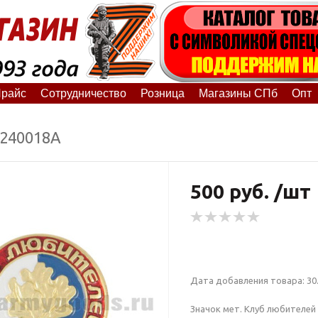
райс
Сотрудничество
Розница
Магазины СПб
Опт
0240018А
500 руб. /шт
Дата добавления товара: 30.
Значок мет. Клуб любителей