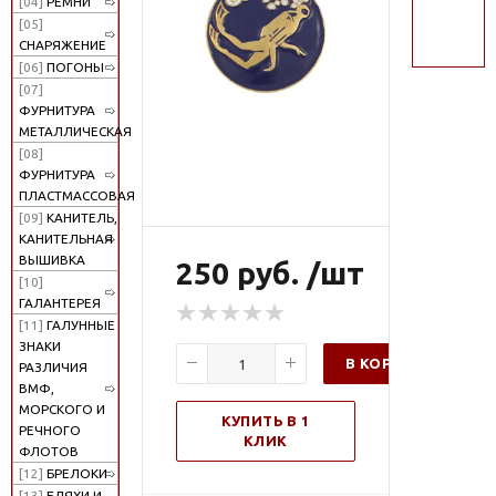
[04]
РЕМНИ
поиск
[05]
СНАРЯЖЕНИЕ
[06]
ПОГОНЫ
[07]
ФУРНИТУРА
МЕТАЛЛИЧЕСКАЯ
[08]
ФУРНИТУРА
ПЛАСТМАССОВАЯ
[09]
КАНИТЕЛЬ,
КАНИТЕЛЬНАЯ
ВЫШИВКА
250 руб. /шт
[10]
ГАЛАНТЕРЕЯ
[11]
ГАЛУННЫЕ
ЗНАКИ
В КОРЗИНУ
РАЗЛИЧИЯ
ВМФ,
МОРСКОГО И
КУПИТЬ В 1
РЕЧНОГО
КЛИК
ФЛОТОВ
[12]
БРЕЛОКИ
[13]
БЛЯХИ И