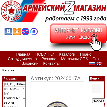
Главная
НОВИНКИ
Каталоги
Прайс
Сотрудничество
Розница
Магазины СПб
Опт
Вакансии
Контакты
Каталог
Артикул: 20240017А
Разделы
Поиск
[01]
ОДЕЖДА
[02]
ОБУВЬ
[03]
ГОЛОВНЫЕ
ИСКАТЬ
УБОРЫ
Расширен