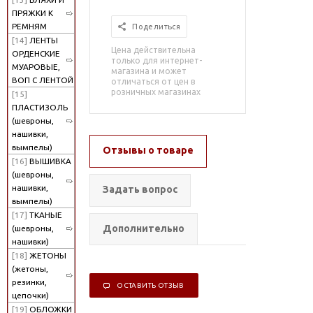
ПРЯЖКИ К
РЕМНЯМ
Поделиться
[14]
ЛЕНТЫ
Цена действительна
ОРДЕНСКИЕ
только для интернет-
МУАРОВЫЕ,
магазина и может
ВОП С ЛЕНТОЙ
отличаться от цен в
розничных магазинах
[15]
ПЛАСТИЗОЛЬ
(шевроны,
нашивки,
вымпелы)
Отзывы о товаре
[16]
ВЫШИВКА
(шевроны,
нашивки,
Задать вопрос
вымпелы)
[17]
ТКАНЫЕ
Дополнительно
(шевроны,
нашивки)
[18]
ЖЕТОНЫ
(жетоны,
резинки,
ОСТАВИТЬ ОТЗЫВ
цепочки)
[19]
ОБЛОЖКИ