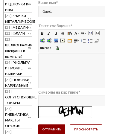
Ваше имя
*
И ЦЕПОЧКИ К
НИМ
[20]
ЗНАЧКИ
МЕТАЛЛИЧЕСКИЕ
Текст сообщения
*
[21]
МЕДАЛИ
[22]
ФЛАГИ
[23]
ШЕЛКОГРАФИЯ
(шевроны и
вымпелы)
[24]
"ФОЛЬГА"
И ПРОЧИЕ
НАШИВКИ
[25]
ПОВЯЗКИ
НАРУКАВНЫЕ
[26]
Символы на картинке
*
СОПУТСТВУЮЩИЕ
ТОВАРЫ
[27]
ПНЕВМАТИКА,
МАКЕТЫ
ОРУЖИЯ
[28]