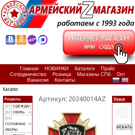
Главная
НОВИНКИ
Каталоги
Прайс
Сотрудничество
Розница
Магазины СПб
Опт
Вакансии
Контакты
Каталог
Артикул: 20240014АZ
Разделы
Поиск
[01]
ОДЕЖДА
[02]
ОБУВЬ
[03]
ГОЛОВНЫЕ
ИСКАТЬ
УБОРЫ
Расширен