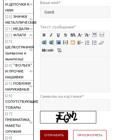
Ваше имя
*
И ЦЕПОЧКИ К
НИМ
[20]
ЗНАЧКИ
МЕТАЛЛИЧЕСКИЕ
Текст сообщения
*
[21]
МЕДАЛИ
[22]
ФЛАГИ
[23]
ШЕЛКОГРАФИЯ
(шевроны и
вымпелы)
[24]
"ФОЛЬГА"
И ПРОЧИЕ
НАШИВКИ
[25]
ПОВЯЗКИ
НАРУКАВНЫЕ
[26]
Символы на картинке
*
СОПУТСТВУЮЩИЕ
ТОВАРЫ
[27]
ПНЕВМАТИКА,
МАКЕТЫ
ОРУЖИЯ
[28]