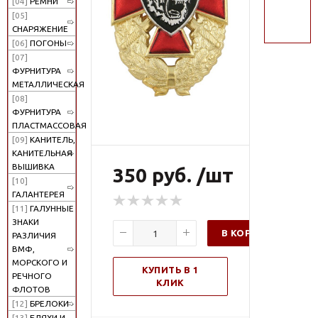
[04]
РЕМНИ
поиск
[05]
СНАРЯЖЕНИЕ
[06]
ПОГОНЫ
[07]
ФУРНИТУРА
МЕТАЛЛИЧЕСКАЯ
[08]
ФУРНИТУРА
ПЛАСТМАССОВАЯ
[09]
КАНИТЕЛЬ,
КАНИТЕЛЬНАЯ
ВЫШИВКА
350 руб. /шт
[10]
ГАЛАНТЕРЕЯ
[11]
ГАЛУННЫЕ
ЗНАКИ
В КОРЗИНУ
РАЗЛИЧИЯ
ВМФ,
МОРСКОГО И
КУПИТЬ В 1
РЕЧНОГО
КЛИК
ФЛОТОВ
[12]
БРЕЛОКИ
[13]
БЛЯХИ И