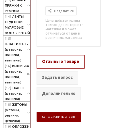
ПРЯЖКИ К
РЕМНЯМ
Поделиться
[14]
ЛЕНТЫ
Цена действительна
ОРДЕНСКИЕ
только для интернет-
МУАРОВЫЕ,
магазина и может
ВОП С ЛЕНТОЙ
отличаться от цен в
розничных магазинах
[15]
ПЛАСТИЗОЛЬ
(шевроны,
нашивки,
вымпелы)
Отзывы о товаре
[16]
ВЫШИВКА
(шевроны,
нашивки,
Задать вопрос
вымпелы)
[17]
ТКАНЫЕ
Дополнительно
(шевроны,
нашивки)
[18]
ЖЕТОНЫ
(жетоны,
резинки,
ОСТАВИТЬ ОТЗЫВ
цепочки)
[19]
ОБЛОЖКИ